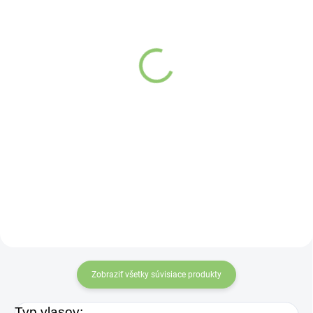
SKLADOM
SKLADOM
(>5 KS)
(4 KS)
Yogi & Yogini Naturals
Yogi & Yogini Naturals
Meditačný vankúš dizajn
Meditačný vankúš dizajn
v tvare srdca z bielej
Kvet života mandala sivý
organickej bavlny 1ks
z bielej organickej bavlny
1ks
Detail
Detail
Meditačný vankúš
Meditačný vankúš
Yogi & Yogini s
Yogi & Yogini s
vnútorným a
vnútorným a
vonkajším poťahom
vonkajším poťahom
zo 100 % organickej
zo 100 % organickej
bavlny a plnený
bavlny a plnený
prírodnými
prírodnými
Zobraziť všetky súvisiace produkty
pohánkovými
pohánkovými
plevami.
plevami.
Typ vlasov: