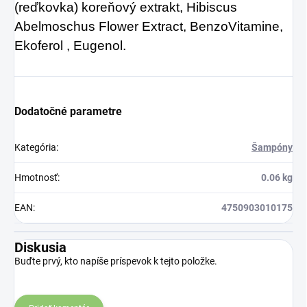
(reďkovka) koreňový extrakt, Hibiscus
Abelmoschus Flower Extract, BenzoVitamine,
Ekoferol , Eugenol.
Dodatočné parametre
Kategória
:
Šampóny
Hmotnosť
:
0.06 kg
EAN
:
4750903010175
Diskusia
Buďte prvý, kto napíše príspevok k tejto položke.