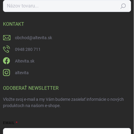
Hľadať
KONTAKT
obchod
@
altevita.sk
0948 280 711
Altevita.sk
altevita
ODOBERAŤ NEWSLETTER
Vložte svoj e-mail a my Vám budeme zasielať informácie o nových
produktoch na našom e-shope.
EMAIL