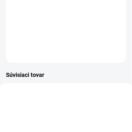
vitamín E, výťažok z koreňa reďkovky a
morská soľ. ​​Tieto zložky spolupracujú pri
oprave poškodených vlasov a obnove ich
zdravia.
DETAILNÉ INFORMÁCIE
OPÝTAŤ SA
STRÁŽIŤ
Súvisiaci tovar
NOVINKA
83075
83096