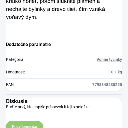
krátko horieť, potom sfúknite plameň a
nechajte bylinky a drevo tlieť, čím vzniká
voňavý dym.
Dodatočné parametre
Kategória
:
Vonné tyčinky
Hmotnosť
:
0.1 kg
EAN
:
7798348235255
Diskusia
Buďte prvý, kto napíše príspevok k tejto položke.
Pridať komentár