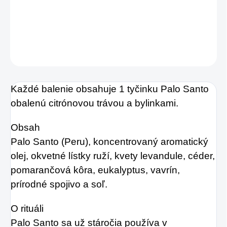
aromatický a očistný zážitok.
DETAILNÉ INFORMÁCIE
OPÝTAŤ SA
STRÁŽIŤ
Každé balenie obsahuje 1 tyčinku Palo Santo
obalenú citrónovou trávou a bylinkami.
Obsah
Palo Santo (Peru), koncentrovaný aromatický
olej, okvetné lístky ruží, kvety levandule, céder,
pomarančová kôra, eukalyptus, vavrín,
prírodné spojivo a soľ.
O rituáli
Palo Santo sa už stáročia používa v