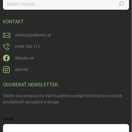
Hľadať
KONTAKT
obchod
@
altevita.sk
0948 280 711
Altevita.sk
altevita
ODOBERAŤ NEWSLETTER
Vložte svoj e-mail a my Vám budeme zasielať informácie o nových
produktoch na našom e-shope.
EMAIL