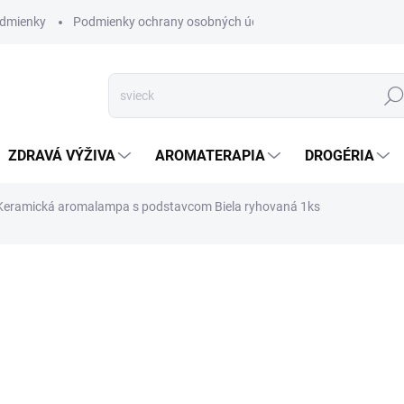
dmienky
Podmienky ochrany osobných údajov
Hľad
ZDRAVÁ VÝŽIVA
AROMATERAPIA
DROGÉRIA
Keramická aromalampa s podstavcom Biela ryhovaná 1ks
nia
ZNAČKA:
RÁJ
SKLADOM
(>5 KS)
Keramická aromalampa s po
DETAILNÉ INFORMÁCIE