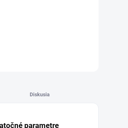
OPÝTAŤ SA
STRÁŽIŤ
Diskusia
atočné parametre