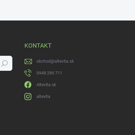
KONTAKT
obchod
@
altevita.sk
Hľadať
0948 280 711
Altevita.sk
altevita