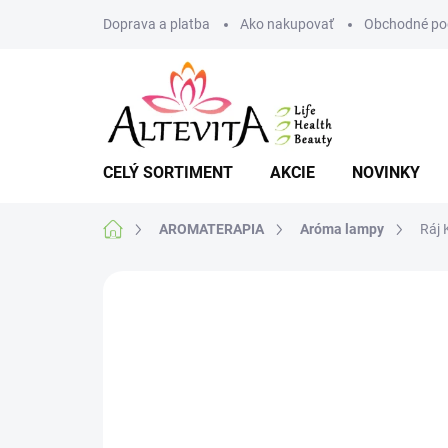
Prejsť
Doprava a platba
Ako nakupovať
Obchodné po
na
obsah
CELÝ SORTIMENT
AKCIE
NOVINKY
Domov
AROMATERAPIA
Aróma lampy
Ráj 
Neohodnotené
Podrobnosti hodnote