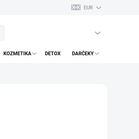
EUR
PRÁZDNY KOŠÍK
ať
NÁKUPNÝ
KOŠÍK
KOZMETIKA
DETOX
DARČEKY
MIXÉRY
dstavcom Biela ryhovaná