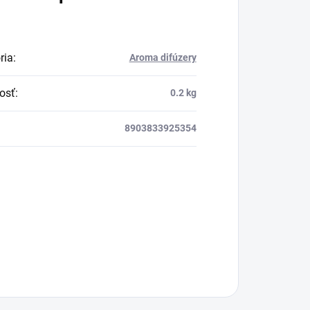
ria
:
Aroma difúzery
osť
:
0.2 kg
8903833925354