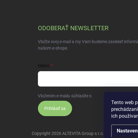
ODOBERAŤ NEWSLETTER
Vložte svoj e-mail a my Vám budeme zasielať inform
našom e-shope.
EMAIL
Vložením e-mailu súhlasíte s
podmienkami ochrany 
Tento web p
Prihlásiť sa
prechádzaní
ich používa
Nastaven
Copyright 2026
ALTEVITA Group s.r.o., life - health - bea