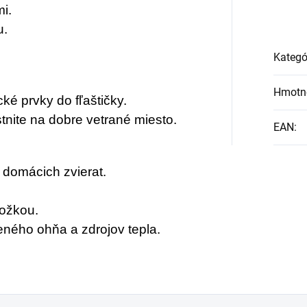
i.
u.
Kategó
Hmotn
ké prvky do fľaštičky.
tnite na dobre vetrané miesto.
EAN
:
domácich zvierat.
kožkou.
ného ohňa a zdrojov tepla.