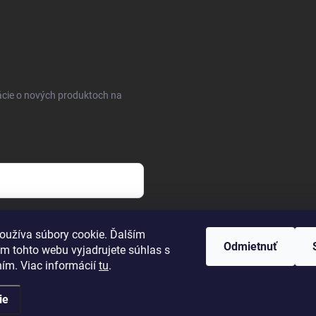
ácie o nových produktoch na
osobných údajov
oužíva súbory cookie. Ďalším
Odmietnuť
m tohto webu vyjadrujete súhlas s
ním. Viac informácií
tu
.
ie
uty
. Všetky práva vyhradené.
Upraviť nastavenie cookies