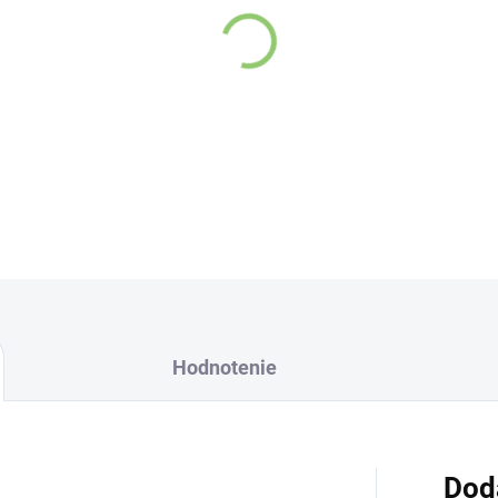
na relaxáciu a duchovné 
DETAILNÉ INFORMÁCIE
Hodnotenie
Dod