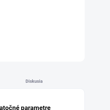
rituály.
OPÝTAŤ SA
STRÁŽIŤ
Diskusia
atočné parametre