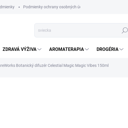
dmienky
Podmienky ochrany osobných údajov
Hľad
ZDRAVÁ VÝŽIVA
AROMATERAPIA
DROGÉRIA
reWorks Botanický difuzér Celestial Magic Magic Vibes 150ml
nia
ZNAČKA:
PUREWORKS
SKLADOM
(>5 KS)
Obohaťte svoj priestor
týmto botanickým difuzé
navrhnutá tak, aby vyt