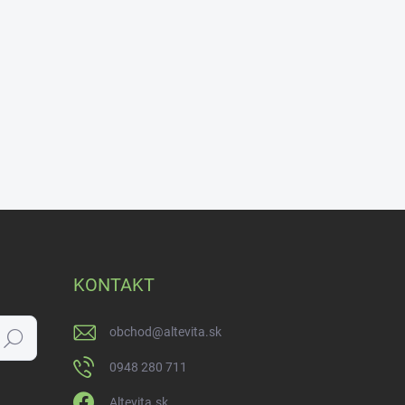
KONTAKT
obchod
@
altevita.sk
Hľadať
0948 280 711
Altevita.sk