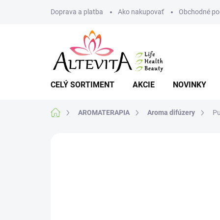
Prejsť
Doprava a platba
Ako nakupovať
Obchodné po
na
obsah
CELÝ SORTIMENT
AKCIE
NOVINKY
Domov
AROMATERAPIA
Aroma difúzery
Pu
Neohodnotené
Podrobnosti hodnote