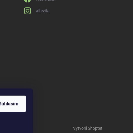
altevita
Súhlasím
Vytvoril Shoptet