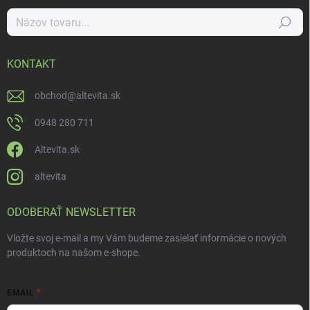
Hľadať
KONTAKT
obchod
@
altevita.sk
0948 280 711
Altevita.sk
altevita
ODOBERAŤ NEWSLETTER
Vložte svoj e-mail a my Vám budeme zasielať informácie o nových
produktoch na našom e-shope.
EMAIL