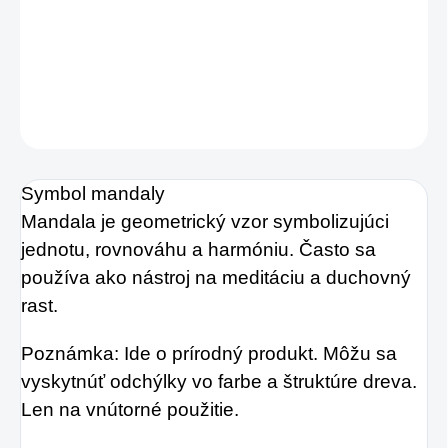
dekoratívny doplnok alebo vyvýšená plošina
na duchovné predmety.
DETAILNÉ INFORMÁCIE
OPÝTAŤ SA
STRÁŽIŤ
Symbol mandaly
Mandala je geometrický vzor symbolizujúci
jednotu, rovnováhu a harmóniu. Často sa
používa ako nástroj na meditáciu a duchovný
rast.
Poznámka: Ide o prírodný produkt. Môžu sa
vyskytnúť odchýlky vo farbe a štruktúre dreva.
Len na vnútorné použitie.