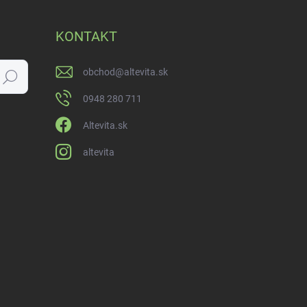
KONTAKT
obchod
@
altevita.sk
Hľadať
0948 280 711
Altevita.sk
altevita