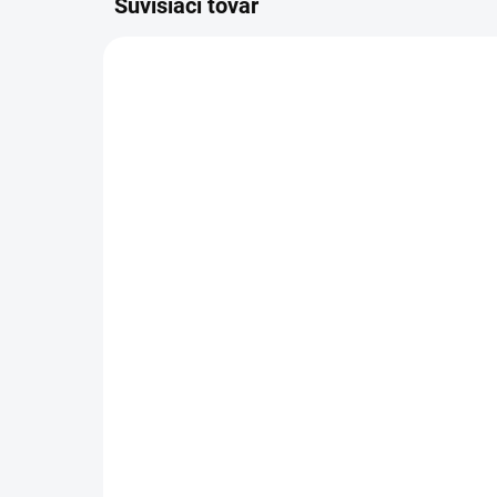
Súvisiaci tovar
NOVINKA
NOVIN
83247
VYPREDANÉ
Charlie's Organics sýtená
Alt
pitná voda s malinovou a
Pe
limetkovou šťavou 330 ml
Box
Detail
Zažite pravú
Ko