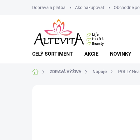
Prejsť
Doprava a platba
Ako nakupovať
Obchodné po
na
obsah
CELÝ SORTIMENT
AKCIE
NOVINKY
Domov
ZDRAVÁ VÝŽIVA
Nápoje
POLLY Nealk
Neohodnotené
Podrobnosti hodnote
AKCIA