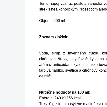
Tento nápoj vás raz pošle a zanechá v
strek s nealkoholickým Proseccom aleb
Objem -
500 ml
Zoznam zložiek:
Voda, sirup z invertného cukru, kon
citrónovej šťavy, okysľovač kyselina c
aróma, antioxidant kyselina askorbov
farbivá (jablko, svetlice a citrónový konc
destilát.
Nutričné ​​hodnoty na 100 ml:
Energia: 240 kJ / 56 kcal
Tuky: 0 g
z toho nasýtené mastné kyseli