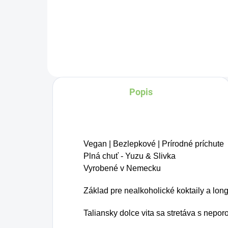
osviežujúcu chuť s
hl
Charlie's Organics. Táto
Tv
perlivá voda s prírodnou
v 
malinovou a limetkovou
do
šťavou je vyrobená z
ov
BIO certifikovaných
Popis
fa
prísad. Je skvelá na
čo
zahnanie smädu alebo
ko
len ako osvieženie v
ra
Vegan | Bezlepkové | Prírodné príchute
týchto sparných dňoch.
pro
Plná chuť - Yuzu & Slivka
Vyrobené v Nemecku
v 
sk
Základ pre nealkoholické koktaily a long
Taliansky dolce vita sa stretáva s nep