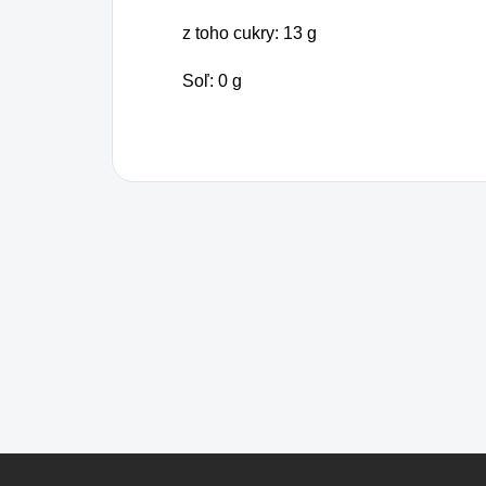
z toho cukry: 13 g
Soľ: 0 g
Z