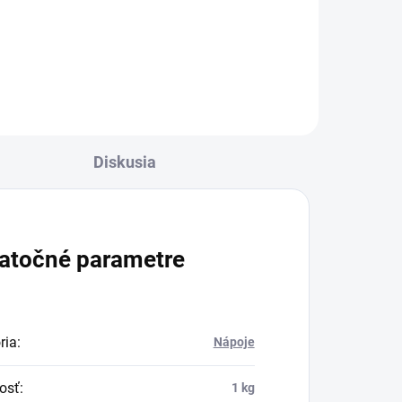
Diskusia
atočné parametre
ria
:
Nápoje
osť
:
1 kg