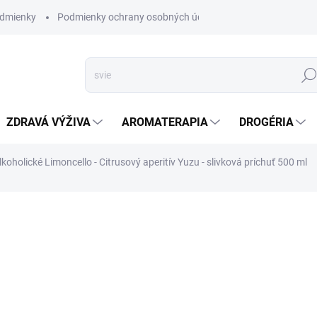
dmienky
Podmienky ochrany osobných údajov
Hľad
ZDRAVÁ VÝŽIVA
AROMATERAPIA
DROGÉRIA
oholické Limoncello - Citrusový aperitív Yuzu - slivková príchuť 500 ml
nia
ZNAČKA:
POLLY
VYPREDANÉ
Limoncello bez alkoholu
DETAILNÉ INFORMÁCIE