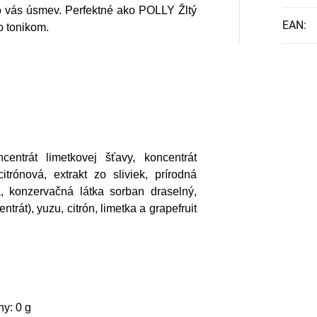
o vás úsmev. Perfektné ako POLLY Žltý
EAN
:
o tonikom.
centrát limetkovej šťavy, koncentrát
itrónová, extrakt zo sliviek, prírodná
á, konzervačná látka sorban draselný,
entrát), yuzu, citrón, limetka a grapefruit
ny: 0 g