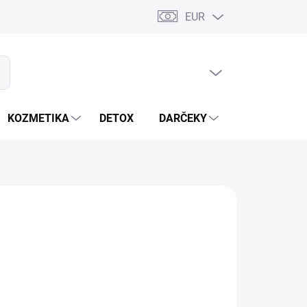
EUR
PRÁZDNY KOŠÍK
ať
NÁKUPNÝ
KOŠÍK
KOZMETIKA
DETOX
DARČEKY
MIXÉRY