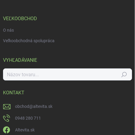
ä
t
i
VEĽKOOBCHOD
e
O nás
Veľkoobchodná spolupráca
VYHĽADÁVANIE
Hľadať
KONTAKT
obchod
@
altevita.sk
0948 280 711
Altevita.sk