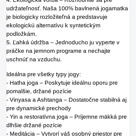
udržateľnosť. Naša 100% bavlnená jogamatka
je biologicky rozložiteľná a predstavuje
ekologickú alternatívu k syntetickým
podložkám.
5. Ľahká údržba – Jednoducho ju vyperte v
práčke na jemnom programe a nechajte
uschnúť na vzduchu.
Ideálna pre všetky typy jogy:
- Hatha joga – Poskytuje ideálnu oporu pre
pomalšie, držané pozície
- Vinyasa a Ashtanga – Dostatočne stabilná aj
pre dynamické prechody
- Yin a restoratívna joga – Príjemne mäkká pre
dlhšie držané pozície
- Meditácia – Vytvorí váš osobný priestor pre