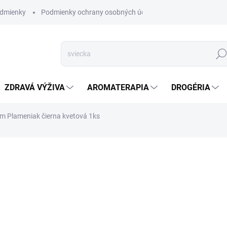
dmienky
Podmienky ochrany osobných údajov
Hľad
ZDRAVÁ VÝŽIVA
AROMATERAPIA
DROGÉRIA
om Plameniak čierna kvetová 1ks
nia
VYPREDANÉ
DETAILNÉ INFORMÁCIE