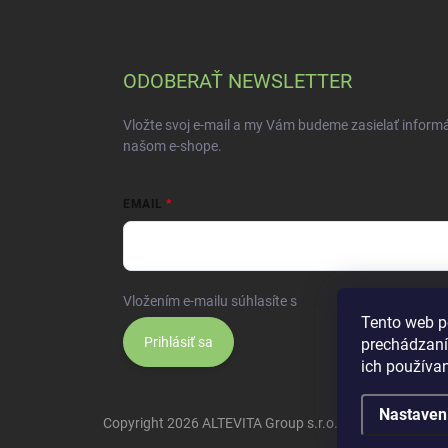
ODOBERAŤ NEWSLETTER
Vložte svoj e-mail a my Vám budeme zasielať inform
našom e-shope.
EMAIL
Vložením e-mailu súhlasíte s
podmienkami ochrany 
Tento web p
Prihlásiť sa
prechádzaní
ich používa
Nastaven
Copyright 2026
ALTEVITA Group s.r.o., life - health - bea