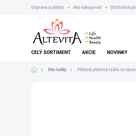
Prejsť
Doprava a platba
Ako nakupovať
Obchodné po
na
obsah
CELÝ SORTIMENT
AKCIE
NOVINKY
Domov
Eko tašky
Plátená plážová taška so zips
Neohodnotené
Podrobnosti hodnote