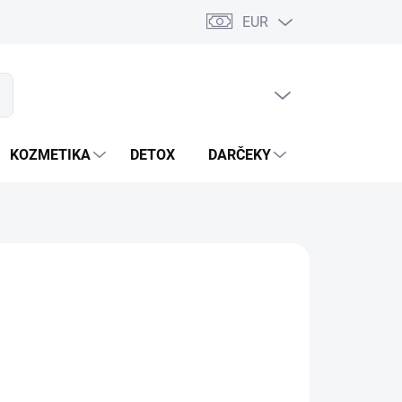
EUR
PRÁZDNY KOŠÍK
ať
NÁKUPNÝ
KOŠÍK
KOZMETIKA
DETOX
DARČEKY
MIXÉRY
OPÝTAŤ SA
STRÁŽIŤ