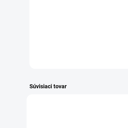
Súvisiaci tovar
NOVINKA
83300