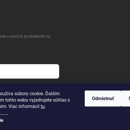
ácie o nových produktoch na
osobných údajov
oužíva súbory cookie. Ďalším
Odmietnuť
m tohto webu vyjadrujete súhlas s
ním. Viac informácií
tu
.
ie
uty
. Všetky práva vyhradené.
Upraviť nastavenie cookies