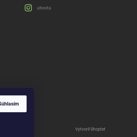
altevita
Súhlasím
Vytvoril Shoptet