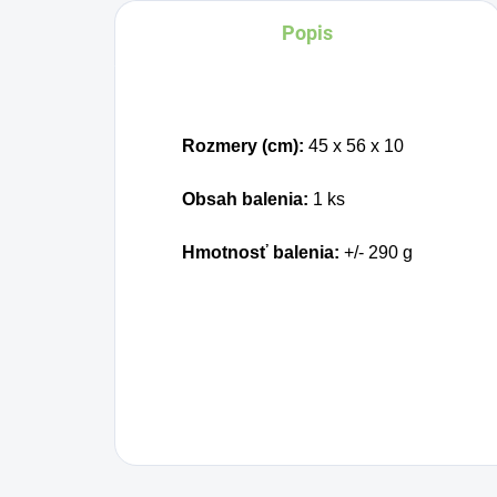
ovplyvňujú mnohé
Popis
faktory, dôsledkom
čoho môže produkcia
kolagénu zanikať. Preto
rad prichádza na
Rozmery (cm):
45 x 56 x 10
produkt Verisol, ktorý je
Obsah balenia:
1 ks
v tomto prípade
skvelým riešením.
Hmotnosť balenia:
+/- 290 g