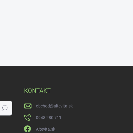
KONTAKT
obchod
@
altevita.sk
Hľadať
0948 280 711
Altevita.sk