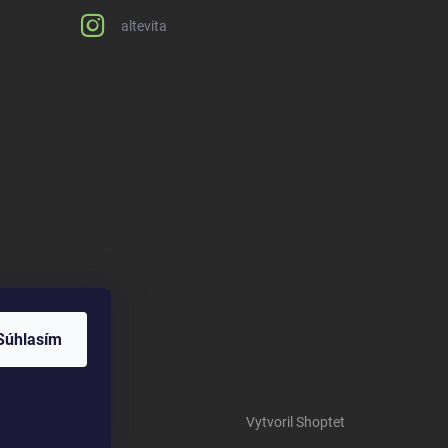
altevita
Súhlasím
Vytvoril Shoptet