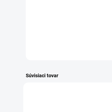
Súvisiaci tovar
NOVINKA
NOVIN
83145