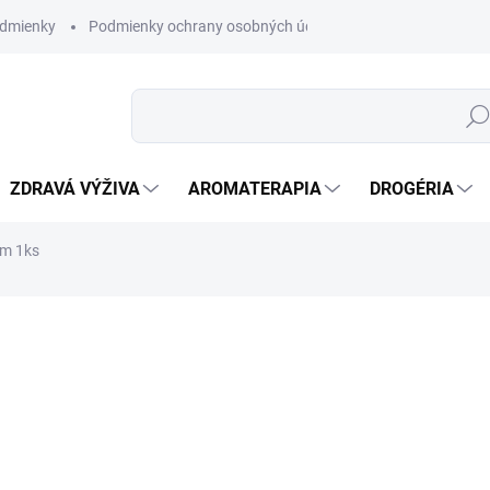
dmienky
Podmienky ochrany osobných údajov
Hľad
ZDRAVÁ VÝŽIVA
AROMATERAPIA
DROGÉRIA
om 1ks
nia
VYPREDANÉ
DETAILNÉ INFORMÁCIE