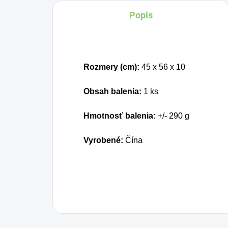
olej a pačuli. Unikátne
za
Popis
ajurvédske zloženie
sv
čistí pokožku a
al
zanecháva ju zdravú a
v s
Rozmery (cm):
45 x 56 x 10
hodvábnu. Esenciálne
oleje osviežujú a jemne
Obsah balenia:
1 ks
parfumujú.
Hmotnosť balenia:
+/- 290 g
Vyrobené:
Čína