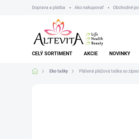
Prejsť
Doprava a platba
Ako nakupovať
Obchodné po
na
obsah
CELÝ SORTIMENT
AKCIE
NOVINKY
Domov
Eko tašky
Plátená plážová taška so zips
Neohodnotené
Podrobnosti hodnote