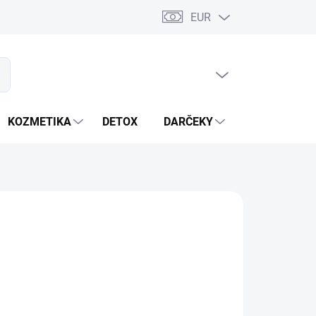
EUR
PRÁZDNY KOŠÍK
ať
NÁKUPNÝ
KOŠÍK
KOZMETIKA
DETOX
DARČEKY
MIXÉRY
OPÝTAŤ SA
STRÁŽIŤ