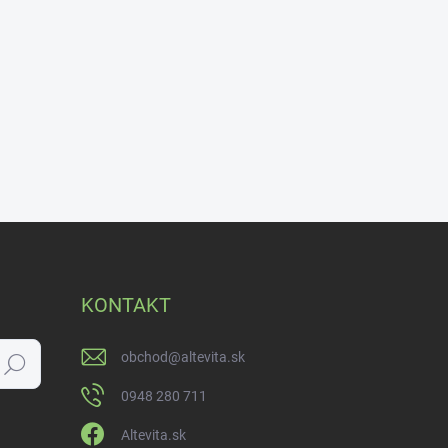
KONTAKT
obchod
@
altevita.sk
Hľadať
0948 280 711
Altevita.sk