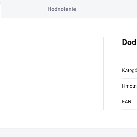
paľovanie napr.
Hodnotenie
iečok na cintoríne
ebo vysokých sviečok
kle.
Dod
Kategó
Hmotn
EAN
: