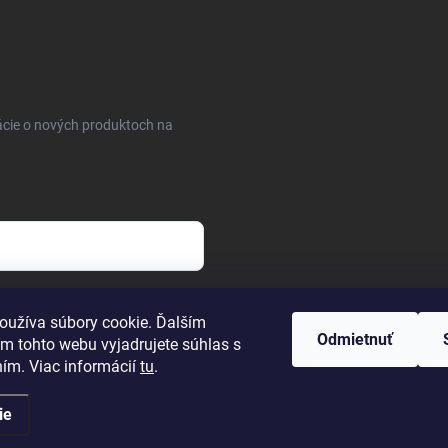
ácie o nových produktoch na
osobných údajov
oužíva súbory cookie. Ďalším
Odmietnuť
m tohto webu vyjadrujete súhlas s
ním. Viac informácií
tu
.
ie
uty
. Všetky práva vyhradené.
Upraviť nastavenie cookies