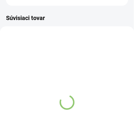
Súvisiaci tovar
NOVINKA
83247
VYPREDANÉ
Charlie's Organics sýtená
pitná voda s malinovou a
limetkovou šťavou 330
ml
Detail
Zažite pravú