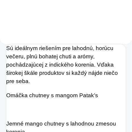
osviežujúcu chuť s
Charlie's Organics.
Táto perlivá voda s
prírodnou malinovou
a limetkovou šťavou
Sú ideálnym riešením pre lahodnú, horúcu
je vyrobená z BIO
večeru, plnú bohatej chuti a arómy,
certifikovaných
pochádzajúcej z indického korenia. Vďaka
prísad. Je skvelá na
širokej škále produktov si každý nájde niečo
zahnanie smädu
pre seba.
alebo len ako
osvieženie v týchto
Omáčka chutney s mangom Patak's
sparných dňoch.
Jemné mango chutney s lahodnou zmesou
korenia.