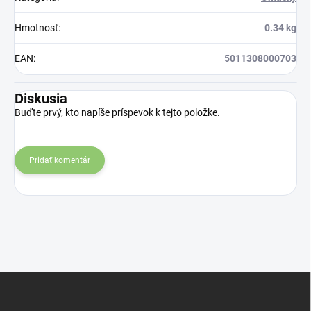
Hmotnosť
:
0.34 kg
EAN
:
5011308000703
Diskusia
Buďte prvý, kto napíše príspevok k tejto položke.
Pridať komentár
Z
á
p