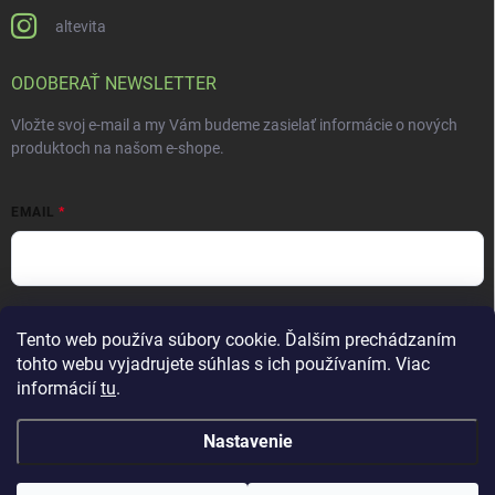
altevita
ODOBERAŤ NEWSLETTER
Vložte svoj e-mail a my Vám budeme zasielať informácie o nových
produktoch na našom e-shope.
EMAIL
Vložením e-mailu súhlasíte s
podmienkami ochrany osobných údajov
Tento web používa súbory cookie. Ďalším prechádzaním
Prihlásiť sa
tohto webu vyjadrujete súhlas s ich používaním. Viac
informácií
tu
.
Nastavenie
Copyright 2026
ALTEVITA Group s.r.o., life - health - beauty
. Všetky práva