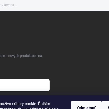
ácie o nových produktoch na
osobných údajov
oužíva súbory cookie. Ďalším
Odmietnuť