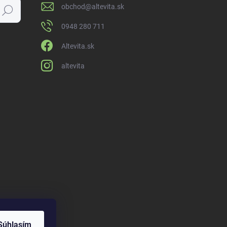
obchod
@
altevita.sk
Hľadať
0948 280 711
Altevita.sk
altevita
Súhlasím