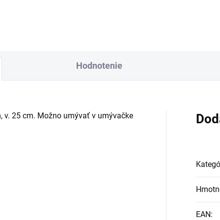
Hodnotenie
9 cm, v. 25 cm. Možno umývať v umývačke
Dod
Kategó
Hmotn
EAN
: