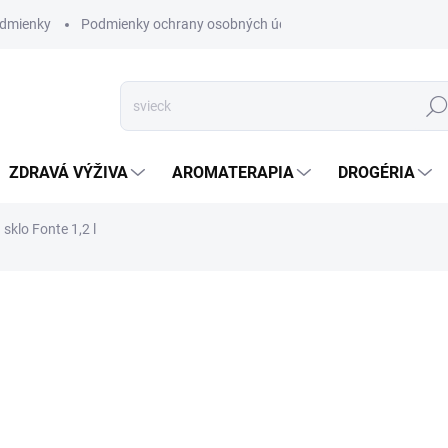
dmienky
Podmienky ochrany osobných údajov
Hľad
ZDRAVÁ VÝŽIVA
AROMATERAPIA
DROGÉRIA
sklo Fonte 1,2 l
nia
ZNAČKA:
ORION
VYPREDANÉ
Karafa sa využíva predovšet
víno, rozvinie arómu a oddel
DETAILNÉ INFORMÁCIE