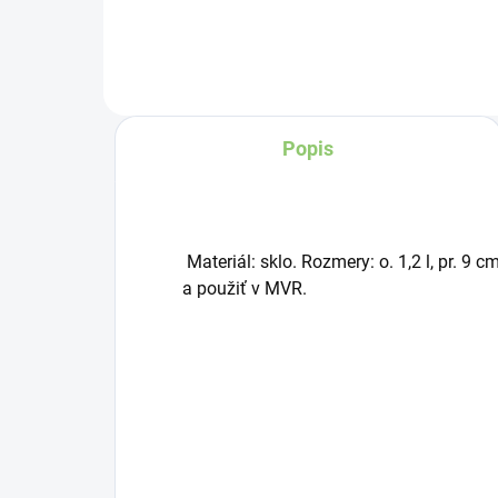
extraktov zmiešaných s
vysoko kvalitnými
rastlinnými olejmi, ako je
kokosový olej, palmový
Popis
olej a pačuli. Unikátne
ajurvédske zloženie
čistí pokožku a
zanecháva ju zdravú a
Materiál: sklo. Rozmery: o. 1,2 l, pr. 
hodvábnu. Esenciálne
a použiť v MVR.
oleje osviežujú a jemne
parfumujú.