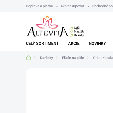
Prejsť
Doprava a platba
Ako nakupovať
Obchodné po
na
obsah
CELÝ SORTIMENT
AKCIE
NOVINKY
Domov
Darčeky
Fľaše na pitie
Orion Karafa 
Neohodnotené
Podrobnosti hodnote