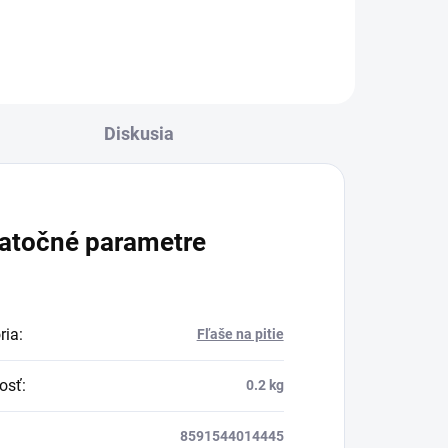
Diskusia
atočné parametre
ria
:
Fľaše na pitie
osť
:
0.2 kg
8591544014445