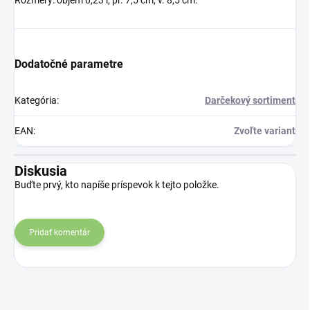
Rozmery: objem 0,23 l, pr. 7,5 cm, v. 8,5 cm.
Dodatočné parametre
Kategória
:
Darčekový sortiment
EAN
:
Zvoľte variant
Diskusia
Buďte prvý, kto napíše príspevok k tejto položke.
Pridať komentár