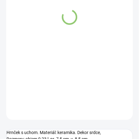
ZVOĽTE VARIANT
VARIANT
DETAILNÉ INFORMÁCIE
OPÝTAŤ SA
STRÁŽIŤ
Hrnček s uchom. Materiál: keramika. Dekor srdce,