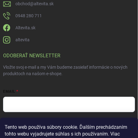
obchod
@
altevita.sk
0948 280 711
Altevita.sk
altevita
ODOBERAŤ NEWSLETTER
Vložte svoj e-mail a my Vám budeme zasielať informácie o nových
produktoch na našom e-shope.
EMAIL
Vložením e-mailu súhlasíte s
podmienkami ochrany osobných údajov
Tento web používa súbory cookie. Ďalším prechádzaním
Prihlásiť sa
tohto webu vyjadrujete súhlas s ich používaním. Viac