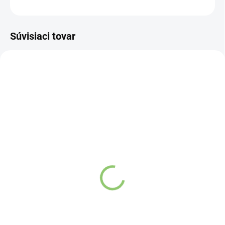
OPÝTAŤ SA
STRÁŽIŤ
Súvisiaci tovar
NOVINKA
83247
VYPREDANÉ
Charlie's Organics sýtená
pitná voda s malinovou a
limetkovou šťavou 330
ml
Detail
Zažite pravú