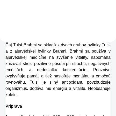
osviežujúcu chuť s
Charlie's Organics.
Táto perlivá voda s
prírodnou malinovou
a limetkovou šťavou
Čaj Tulsi Brahmi sa skladá z dvoch druhov bylinky Tulsi
je vyrobená z BIO
a z ajurvédskej bylinky Brahmi. Brahmi sa používa v
certifikovaných
ajurvédskej medicíne na zvýšenie vitality, napomáha
prísad. Je skvelá na
znižovať stres, pozitívne pôsobí pri strachu, negatívnych
zahnanie smädu
emóciách a nedostatku koncentrácie. Priaznivo
ovplyvňuje pamäť a tiež nastoľuje mentálnu a emočnú
alebo len ako
rovnováhu. Tulsi je silný antioxidant, povzbudzuje
osvieženie v týchto
organizmus, dodáva mu energiu a vitalitu. Neobsahuje
sparných dňoch.
kofeín.
Príprava