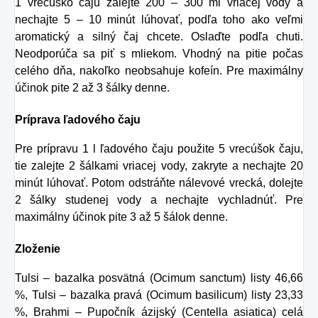
1 vrecúško čaju zalejte 200 – 300 ml vriacej vody a
nechajte 5 – 10 minút lúhovať, podľa toho ako veľmi
aromatický a silný čaj chcete. Oslaďte podľa chuti.
Neodporúča sa piť s mliekom. Vhodný na pitie počas
celého dňa, nakoľko neobsahuje kofeín. Pre maximálny
účinok pite 2 až 3 šálky denne.
Príprava ľadového čaju
Pre prípravu 1 l ľadového čaju použite 5 vrecúšok čaju,
tie zalejte 2 šálkami vriacej vody, zakryte a nechajte 20
minút lúhovať. Potom odstráňte nálevové vrecká, dolejte
2 šálky studenej vody a nechajte vychladnúť. Pre
maximálny účinok pite 3 až 5 šálok denne.
Zloženie
Tulsi – bazalka posvätná (Ocimum sanctum) listy 46,66
%, Tulsi – bazalka pravá (Ocimum basilicum) listy 23,33
%, Brahmi – Pupočník ázijský (Centella asiatica) celá