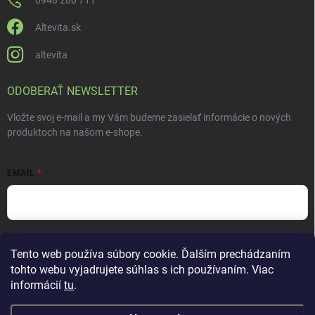
Altevita.sk
altevita
ODOBERAŤ NEWSLETTER
Vložte svoj e-mail a my Vám budeme zasielať informácie o nových
produktoch na našom e-shope.
EMAIL
Vložením e-mailu súhlasíte s
podmienkami ochrany osobných údajov
Tento web používa súbory cookie. Ďalším prechádzaním
Prihlásiť sa
tohto webu vyjadrujete súhlas s ich používaním. Viac
informácií
tu
.