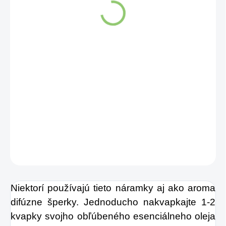
MOMENTÁLNE NEDOSTUPNÉ
DETAILNÉ INFORMÁCIE
OPÝTAŤ SA
STRÁŽIŤ
Niektorí používajú tieto náramky aj ako aroma
difúzne šperky. Jednoducho nakvapkajte 1-2
kvapky svojho obľúbeného esenciálneho oleja