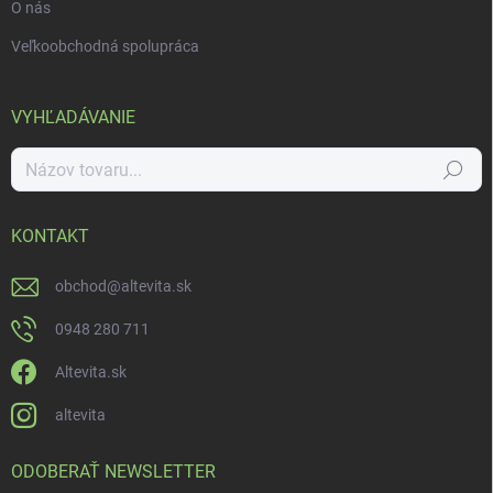
O nás
Veľkoobchodná spolupráca
VYHĽADÁVANIE
Hľadať
KONTAKT
obchod
@
altevita.sk
0948 280 711
Altevita.sk
altevita
ODOBERAŤ NEWSLETTER