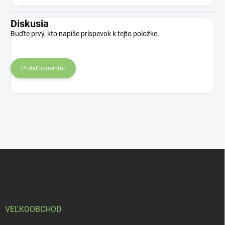
Diskusia
Buďte prvý, kto napíše príspevok k tejto položke.
Pridať komentár
Z
á
p
ä
t
i
VEĽKOOBCHOD
e