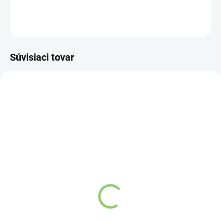
DETAILNÉ INFORMÁCIE
OPÝTAŤ SA
STRÁŽIŤ
Súvisiaci tovar
NOVINKA
83247
VYPREDANÉ
Charlie's Organics sýtená
pitná voda s malinovou a
limetkovou šťavou 330
ml
Detail