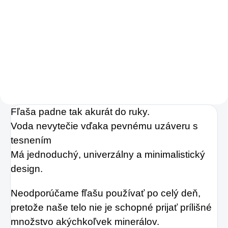
Zažite pravú
osviežujúcu chuť s
Charlie's Organics.
Táto perlivá voda s
prírodnou malinovou
a limetkovou šťavou
Fľaša padne tak akurát do ruky.
je vyrobená z BIO
Voda nevytečie vďaka pevnému uzáveru s
certifikovaných
tesnením
prísad. Je skvelá na
Má jednoduchý, univerzálny a minimalistický
zahnanie smädu
design.
alebo len ako
osvieženie v týchto
Neodporúčame fľašu používať po celý deň,
sparných dňoch.
pretože naše telo nie je schopné prijať prílišné
množstvo akýchkoľvek minerálov.