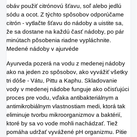
obáv použiť citrónovú šťavu, soľ alebo jedlú
sódu a ocot. Z týchto spôsobov odporúčame
citrón - vytlačte šťavu do nádoby a uistite sa,
že sa dostane na každú časť nádoby, po pár
minútach pôsobenia riadne vypláchnite.
Medené nádoby v ajurvéde
Ayurveda pozerá na vodu z medenej nádoby
ako na jeden zo spôsobov, ako vyvážiť všetky
tri dóše - Vátu, Pittu a Kaphu. Skladovanie
vody v medenej nádobe funguje ako očisťujúci
proces pre vodu, vďaka antibakteriálnym a
antimikrobiálnym vlastnostiam medi, ktorá tak
eliminuje tvorbu mikroorganizmov a baktérií,
ktoré by sa vo vode mohli nachádzať. Tiež
pomáha udržať vyvážené pH organizmu. Pitie