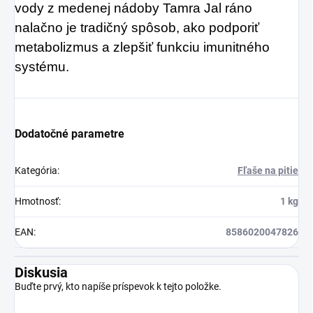
vody z medenej nádoby Tamra Jal ráno
nalačno je tradičný spôsob, ako podporiť
metabolizmus a zlepšiť funkciu imunitného
systému.
Dodatočné parametre
Kategória
:
Fľaše na pitie
Hmotnosť
:
1 kg
EAN
:
8586020047826
Diskusia
Buďte prvý, kto napíše príspevok k tejto položke.