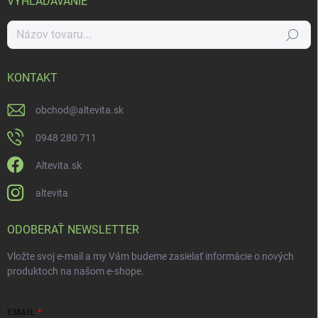
VYHĽADÁVANIE
Hľadať
KONTAKT
obchod
@
altevita.sk
0948 280 711
Altevita.sk
altevita
ODOBERAŤ NEWSLETTER
Vložte svoj e-mail a my Vám budeme zasielať informácie o nových
produktoch na našom e-shope.
EMAIL