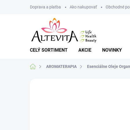
Prejsť
Doprava a platba
Ako nakupovať
Obchodné po
na
obsah
CELÝ SORTIMENT
AKCIE
NOVINKY
Domov
AROMATERAPIA
Esenciálne Oleje Organ
Neohodnotené
Podrobnosti hodnote