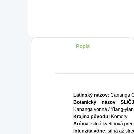
hl
Charlie's Organics. Táto
Tv
perlivá voda s prírodnou
v 
malinovou a limetkovou
do
šťavou je vyrobená z
ov
BIO certifikovaných
Popis
fa
prísad. Je skvelá na
čo
zahnanie smädu alebo
ko
len ako osvieženie v
ra
týchto sparných dňoch.
pro
v 
Latinský názov:
Cananga O
sk
Botanický názov SL/ČJ
Kananga vonná / Ylang-yla
Krajina pôvodu:
Komory
Aróma:
silná kvetinová pren
Intenzita vône:
silná až stre