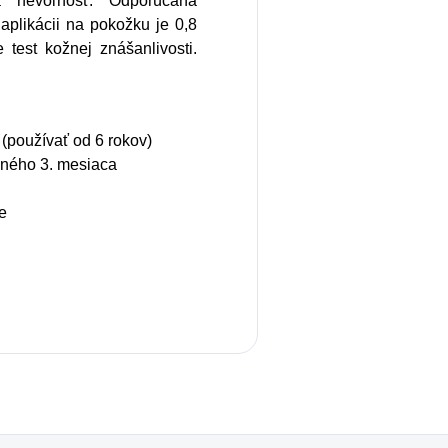
a nevoľnosť. Odporúčaná
aplikácii na pokožku je 0,8
 test kožnej znášanlivosti.
(používať od 6 rokov)
eného 3. mesiaca
e