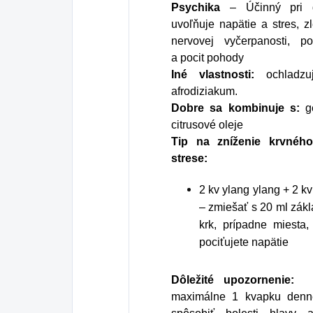
Psychika
– Účinný pri d
uvoľňuje napätie a stres, 
nervovej vyčerpanosti, p
a pocit pohody
Iné vlastnosti:
ochladzu
afrodiziakum.
Dobre sa kombinuje s:
g
citrusové oleje
Tip na zníženie krvného
strese:
2 kv ylang ylang + 2 k
– zmiešať s 20 ml zákl
krk, prípadne miesta
pociťujete napätie
Dôležité upozornenie:
Pr
maximálne 1 kvapku denn