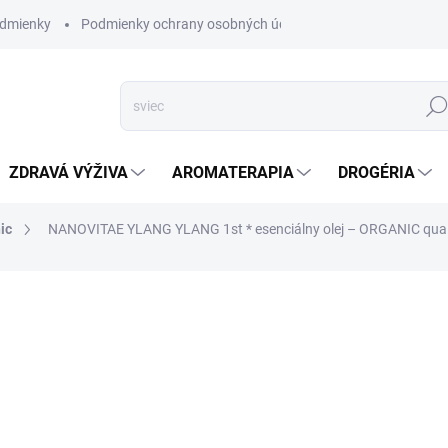
dmienky
Podmienky ochrany osobných údajov
Hľad
ZDRAVÁ VÝŽIVA
AROMATERAPIA
DROGÉRIA
ic
NANOVITAE YLANG YLANG 1st * esenciálny olej – ORGANIC qual
nia
ZNAČKA:
NANOVITAE
VYPREDANÉ
ZADARMO
Zadarmo od nás do
+ Altevita Neglazovan