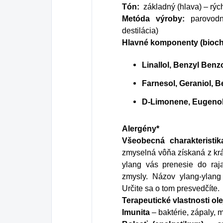
Tón:
základný (hlava) – rýc
Metóda výroby:
parovodná
destilácia)
Hlavné komponenty (bioche
Linallol, Benzyl 
Farnesol, Geraniol, B
D-Limonene, Eugenol
Alergény*
Všeobecná charakteristik
zmyselná vôňa získaná z kr
ylang vás prenesie do raj
zmysly. Názov ylang-ylang
Určite sa o tom presvedčíte.
Terapeutické vlastnosti ole
Imunita
– baktérie, zápaly, 