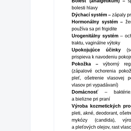
Bolesť (analgetikum) –
s
bolesti hlavy
Dýchací systém –
zápaly pr
Hormonálny systém –
že
používa sa pri frigidite
Urogenitálny systém
– och
traktu, vaginálne výtoky
Upokojujúce účinky
(se
prispieva k navodeniu poko
Pokožka –
výborný reg
(zápalové ochorenia pokož
pleť, ošetrenie vlasovej p
vlasov pri vypadávaní)
Domácnosť
– baktérie
a bielizne pri praní
Výroba kozmetických pr
pleti, akné, deodorant, ošet
mykózy (candida), výr
a pleťových olejov, rast vla