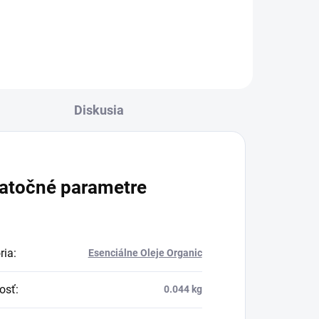
Therapeutic Effect
Guaranty
Diskusia
atočné parametre
ria
:
Esenciálne Oleje Organic
osť
:
0.044 kg