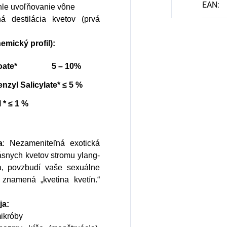
EAN
:
hle uvoľňovanie vône
 destilácia kvetov (prvá
mický profil):
Benzoate* 5 – 10%
enzyl Salicylate*
≤
5 %
 *
≤ 1 %
a
: Nezameniteľná exotická
ásnych kvetov stromu ylang-
a, povzbudí vaše sexuálne
 znamená „kvetina kvetín.“
ja:
mikróby