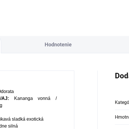
avnú zložku pokožky.
orí ju, dokonca, až
Therapeutic Effect
množstve 80 %. Ako
Guaranty
bre vieme, pokožku
plyvňujú mnohé
Hodnotenie
ktory, dôsledkom
ho môže produkcia
lagénu zanikať. Preto
d prichádza na
Dod
dukt Verisol, ktorý je
tomto prípade
dorata
velým riešením.
/AJ:
Kananga vonná /
Kategó
ng
Hmotn
ikavá sladká exotická
dne silná