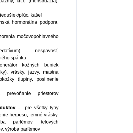
pazmy, kŕče (menštruácia),
iedušiek/pľúc, kašeľ
nská hormonálna podpora,
orenia močovopohlavného
datívum) – nespavosť,
jného spánku
enerátor kožných buniek
ky), vrásky, jazvy, mastná
okožky (lupiny, posilnenie
, prevoňanie priestorov
oduktov –
pre všetky typy
renie herpesu, jemné vrásky,
oba parfémov, telových
sov, výroba parfémov