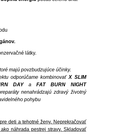
vodu
egánov.
onzervačné látky.
ktoré majú povzbudzujúce účinky.
efektu odporúčame kombinovať
X SLIM
URN DAY
a
FAT BURN NIGHT
reparáty nenahrádzajú zdravý životný
ravidelného pohybu
pre deti a tehotné ženy. Neprekračovať
ako náhrada pestrej stravy. Skladovať