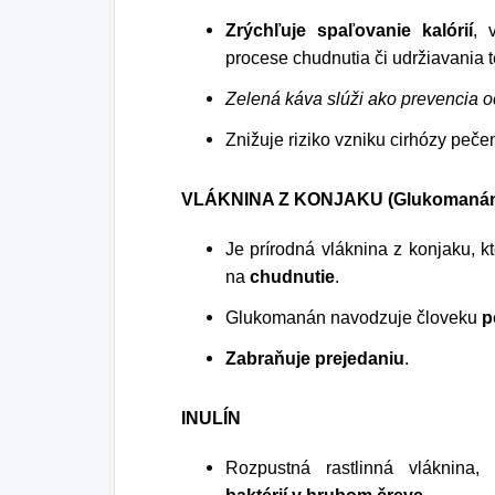
Zrýchľuje spaľovanie kalórií
, 
procese chudnutia či udržiavania t
Zelená káva slúži ako prevencia o
Znižuje riziko vzniku cirhózy peč
VLÁKNINA Z KONJAKU (Glukomaná
Je prírodná vláknina z konjaku, k
na
chudnutie
.
Glukomanán navodzuje človeku
po
Zabraňuje prejedaniu
.
INULÍN
Rozpustná rastlinná vláknina, 