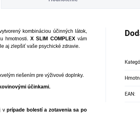
 vytvorený kombináciou účinných látok,
Dod
ku hmotnosti.
X SLIM COMPLEX
vám
e aj zlepšiť vaše psychické zdravie.
Kategó
skvelým riešením pre výživové doplnky.
Hmotn
akovinovými účinkami.
EAN
:
j v
prípade bolestí a zotavenia sa po