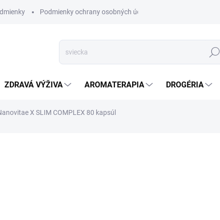
dmienky
Podmienky ochrany osobných údajov
Hľad
ZDRAVÁ VÝŽIVA
AROMATERAPIA
DROGÉRIA
Nanovitae X SLIM COMPLEX 80 kapsúl
nia
ZNAČKA:
NANOVITAE
VYPREDANÉ
ZADARMO
Doplnok výživy
X SLIM CO
ktoré prispievajú k prirodz
môže dopomôcť k vysnívanej p