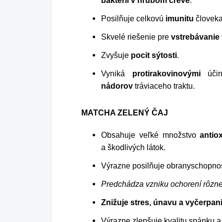
baktérií v hrubom čreve
.
Posilňuje celkovú
imunitu
človeka
Skvelé riešenie pre
vstrebávanie 
Zvyšuje
pocit sýtosti
.
Vyniká
protirakovinovými
úči
nádorov
tráviaceho traktu.
MATCHA ZELENÝ ČAJ
Obsahuje veľké množstvo
antio
a škodlivých látok.
Výrazne posilňuje obranyschopno
Predchádza vzniku ochorení rôzn
Znižuje stres, únavu a vyčerpan
Výrazne zlepšuje kvalitu spánku 