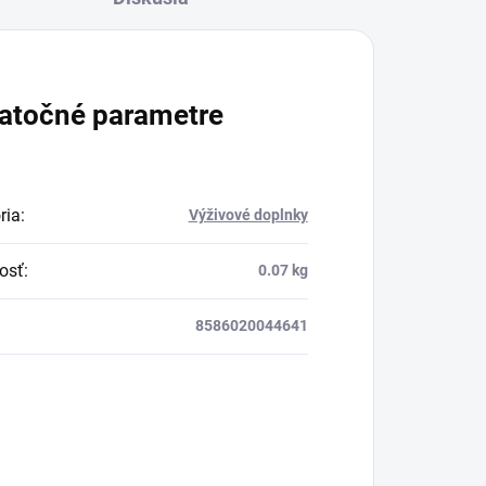
atočné parametre
ria
:
Výživové doplnky
osť
:
0.07 kg
8586020044641