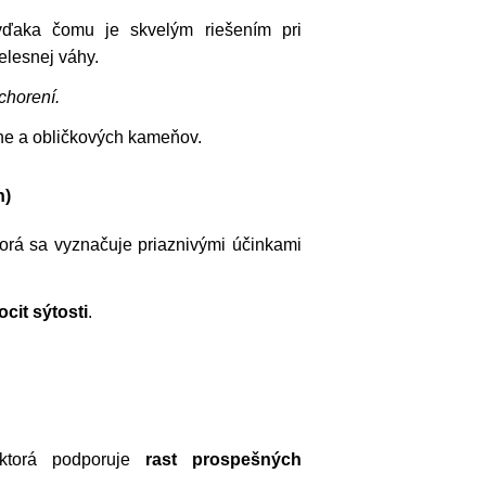
vďaka čomu je skvelým riešením pri
elesnej váhy.
chorení.
ene a obličkových kameňov.
n)
torá sa vyznačuje priaznivými účinkami
cit sýtosti
.
ktorá podporuje
rast prospešných