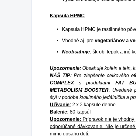
Kapsula HPMC
Kapsula HPMC je rastlinného pô
Vhodné aj pre
vegetariánov a v
Neobsahuje:
škrob, lepok a iné k
Upozornenie:
Obsahuje kofeín a teín, 
NÁŠ TIP:
Pre zlepšenie celkového 
COMPLEX
s produktami
FAT B
METABOLISM BOOSTER
. Uvedené p
štýl v podobe kvalitného jedálnička a p
Užívanie:
2 x 3 kapsule denne
Balenie:
80 kapsúl
Upozornenie:
Prípravok nie je vhodný 
odporúčané dávkovanie. Nie je určené 
mimo dosahu detí.