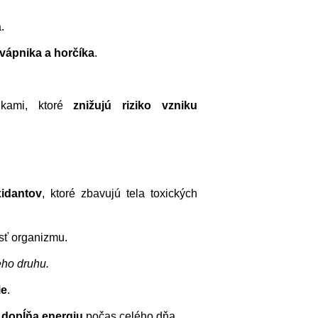
.
vápnika a horčíka
.
nkami, ktoré
znižujú riziko vzniku
xidantov
, ktoré zbavujú tela toxických
sť organizmu.
eho druhu.
ie
.
a
dopĺňa energiu
počas celého dňa.