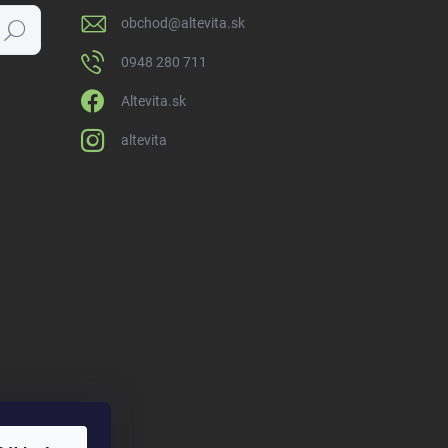
obchod
@
altevita.sk
Hľadať
0948 280 711
Altevita.sk
altevita