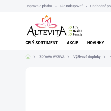
Prejsť
Doprava a platba
Ako nakupovať
Obchodné po
na
obsah
CELÝ SORTIMENT
AKCIE
NOVINKY
Domov
ZDRAVÁ VÝŽIVA
Výživové doplnky
Neohodnotené
Podrobnosti hodnote