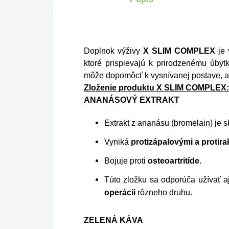
Doplnok výživy
X SLIM COMPLEX
je
ktoré prispievajú k prirodzenému úbyt
môže dopomôcť k vysnívanej postave, al
Zloženie produktu X SLIM COMPLEX:
ANANÁSOVÝ EXTRAKT
Extrakt z ananásu (bromelain) je 
Vyniká
protizápalovými a protir
Bojuje proti
osteoartritíde
.
Túto zložku sa odporúča užívať a
operácii
rôzneho druhu.
ZELENÁ KÁVA