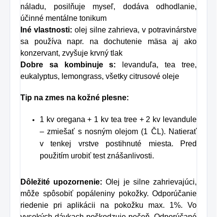
náladu, posilňuje myseľ, dodáva odhodlanie,
účinné mentálne tonikum
Iné vlastnosti:
olej silne zahrieva, v potravinárstve
sa používa napr. na dochutenie mäsa aj ako
konzervant, zvyšuje krvný tlak
Dobre sa kombinuje s:
levanduľa, tea tree,
eukalyptus, lemongrass, všetky citrusové oleje
Tip na zmes na kožné plesne:
1 kv oregana + 1 kv tea tree + 2 kv levandule
– zmiešať s nosným olejom (1 ČL). Natierať
v tenkej vrstve postihnuté miesta. Pred
použitím urobiť test znášanlivosti.
Dôležité upozornenie:
Olej je silne zahrievajúci,
môže spôsobiť popáleniny pokožky. Odporúčanie
riedenie pri aplikácii na pokožku max. 1%. Vo
vysokých dávkach poškodzuje pečeň. Odporúčané