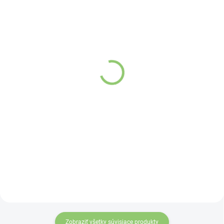
SKLADOM
SKLADOM
(>5 KS)
(>5 KS)
NANOVITAE ŠALVIA
NANOVITAE CITRÓN
esenciálny olej –
esenciálny olej –
ORGANIC quality 10ml
ORGANIC quality 10ml
Detail
Detail
Ženská múdrosť a
Osvieženie – Únava
intuícia
a stres – Čistenie
organizmu
Therapeutic Effect
Guaranty
Therapeutic Effect
Guaranty
Zobraziť všetky súvisiace produkty