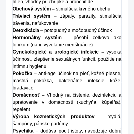
hlien, vhodný pri chrípke a bronchitíde
Obehový systém –
stimulácia krvného obehu
Tráviaci systém
– zápaly, parazity, stimulácia
trávenia, nafukovanie
Detoxikácia
– potopudný a močopudný účinok
Hormonálny systém
– pôsobí celkovo ako
tonikum (napr. vyvolanie menštruácie)
Gynekologické a urologické infekcie –
vysoká
účinnosť, zlepšenie sexuálnych funkcií, použitie na
intímnu hygienu
Pokožka –
anti-age účinok na pleť, kožné plesne,
mastná pokožka, bakteriálne infekcie kože,
bradavice
Domácnosť –
Vhodný na čistenie, dezinfekciu a
upratovanie v domácnosti (kuchyňa, kúpelňa),
repelent
Výroba kozmetických produktov –
mydlá,
šampóny, pánske parfémy
Psychika
– dodáva pocit istoty, navodzuje dobrú