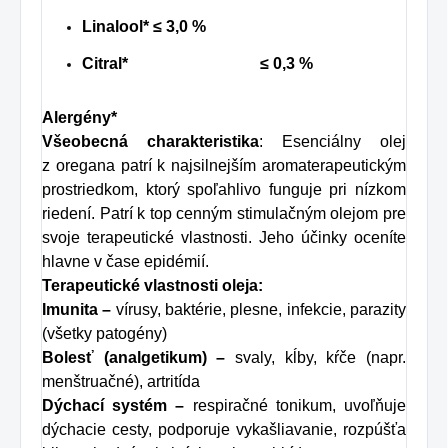
Linalool*
≤ 3,0 %
Citral*
≤ 0,3 %
Alergény*
Všeobecná charakteristika
: Esenciálny olej
z oregana patrí k najsilnejším aromaterapeutickým
prostriedkom, ktorý spoľahlivo funguje pri nízkom
riedení. Patrí k top cenným stimulačným olejom pre
svoje terapeutické vlastnosti. Jeho účinky oceníte
hlavne v čase epidémií.
Terapeutické vlastnosti oleja:
Imunita –
vírusy, baktérie, plesne, infekcie, parazity
(všetky patogény)
Bolesť (analgetikum) –
svaly, kĺby, kŕče (napr.
menštruačné), artritída
Dýchací systém –
respiračné tonikum, uvoľňuje
dýchacie cesty, podporuje vykašliavanie, rozpúšťa