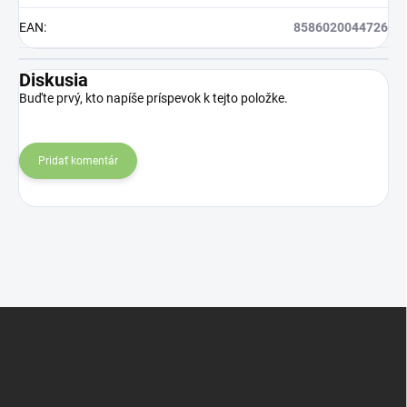
EAN
:
8586020044726
Diskusia
Buďte prvý, kto napíše príspevok k tejto položke.
Pridať komentár
Z
á
p
ä
t