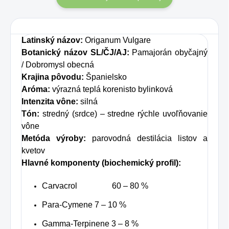
Latinský názov:
Origanum Vulgare
Botanický názov SL/ČJ/AJ:
Pamajorán obyčajný
/ Dobromysl obecná
Krajina pôvodu:
Španielsko
Aróma:
výrazná teplá korenisto bylinková
Intenzita vône:
silná
Tón:
stredný (srdce) – stredne rýchle uvoľňovanie
vône
Metóda výroby:
parovodná destilácia listov a
kvetov
Hlavné komponenty (biochemický profil):
Carvacrol 60 – 80 %
Para-Cymene 7 – 10 %
Gamma-Terpinene 3 – 8 %