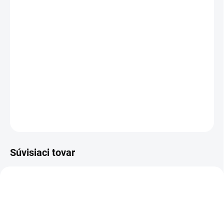
+ Altevita Neglazovaná keramická podložka 1ks
v hodnote €1,79
Odolnosť a vytrvalosť bojovníka – Imunitná obrana bez
hraníc
Therapeutic Effect Guaranty
DETAILNÉ INFORMÁCIE
OPÝTAŤ SA
STRÁŽIŤ
Súvisiaci tovar
NNVT19
NNVT3
ZADARMO
ZADARM