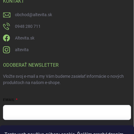
KONTAKT
obchod
@
altevita.sk
0948 280 711
Altevita.sk
altevita
ODOBERAŤ NEWSLETTER
Vložte svoj e-mail a my Vám budeme zasielať informácie o nových
produktoch na našom e-shope.
EMAIL
Vložením e-mailu súhlasíte s
podmienkami ochrany osobných údajov