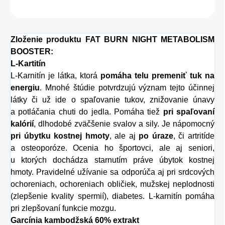
OPÝTAŤ SA
STRÁŽIŤ
Zloženie produktu FAT BURN NIGHT METABOLISM
BOOSTER:
L-Kartitín
L-Karnitín je látka, ktorá
pomáha telu premeniť tuk na
energiu
. Mnohé štúdie potvrdzujú význam tejto účinnej
látky či už ide o spaľovanie tukov, znižovanie únavy
a potláčania chuti do jedla. Pomáha tiež
pri spaľovaní
kalórií
, dlhodobé zväčšenie svalov a sily. Je nápomocný
pri úbytku kostnej hmoty
, ale aj
po úraze
, či artritíde
a osteoporóze. Ocenia ho športovci, ale aj seniori,
u ktorých dochádza starnutím práve úbytok kostnej
hmoty. Pravidelné užívanie sa odporúča aj pri srdcových
ochoreniach, ochoreniach obličiek, mužskej neplodnosti
(zlepšenie kvality spermií), diabetes. L-karnitín pomáha
pri zlepšovaní funkcie mozgu.
Garcínia kambodžská 60% extrakt