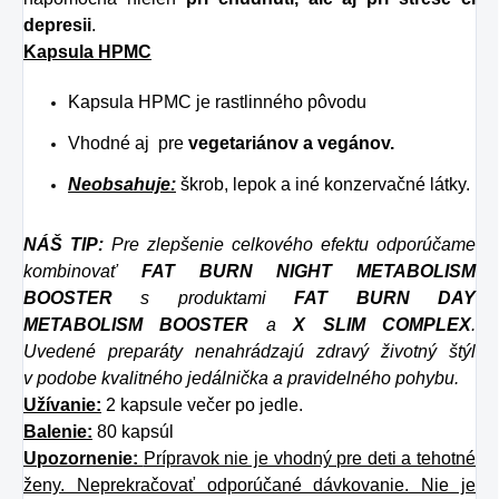
depresii
.
Kapsula HPMC
Kapsula HPMC je rastlinného pôvodu
Vhodné aj pre
vegetariánov a vegánov.
Neobsahuje:
škrob, lepok a iné konzervačné látky.
NÁŠ TIP:
Pre zlepšenie celkového efektu odporúčame
kombinovať
FAT BURN NIGHT METABOLISM
BOOSTER
s produktami
FAT BURN DAY
METABOLISM BOOSTER
a
X SLIM COMPLEX
.
Uvedené preparáty nenahrádzajú zdravý životný štýl
v podobe kvalitného jedálnička a pravidelného pohybu.
Užívanie:
2 kapsule večer po jedle.
Balenie:
80 kapsúl
Upozornenie:
Prípravok nie je vhodný pre deti a tehotné
ženy. Neprekračovať odporúčané dávkovanie. Nie je