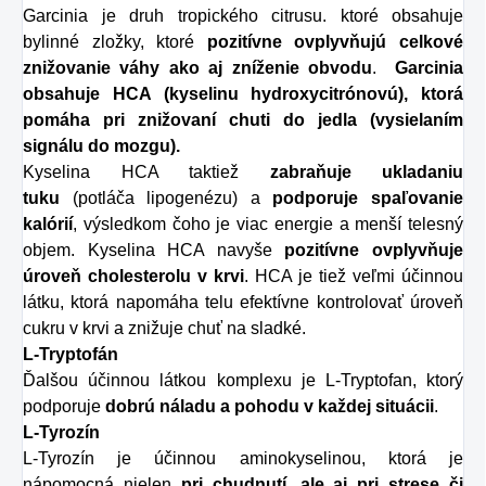
Garcinia je druh tropického citrusu. ktoré obsahuje
bylinné zložky, ktoré
pozitívne ovplyvňujú celkové
znižovanie váhy ako aj zníženie obvodu
.
Garcinia
obsahuje HCA (kyselinu hydroxycitrónovú), ktorá
pomáha pri znižovaní chuti do jedla (vysielaním
signálu do mozgu).
Kyselina HCA taktiež
zabraňuje ukladaniu
tuku
(potláča lipogenézu) a
podporuje spaľovanie
kalórií
, výsledkom čoho je viac energie a menší telesný
objem. Kyselina HCA navyše
pozitívne ovplyvňuje
úroveň cholesterolu v krvi
. HCA je tiež veľmi účinnou
látku, ktorá napomáha telu efektívne kontrolovať úroveň
cukru v krvi a znižuje chuť na sladké.
L-Tryptofán
Ďalšou účinnou látkou komplexu je L-Tryptofan, ktorý
podporuje
dobrú náladu a pohodu v každej situácii
.
L-Tyrozín
L-Tyrozín je účinnou aminokyselinou, ktorá je
nápomocná nielen
pri chudnutí, ale aj pri strese či