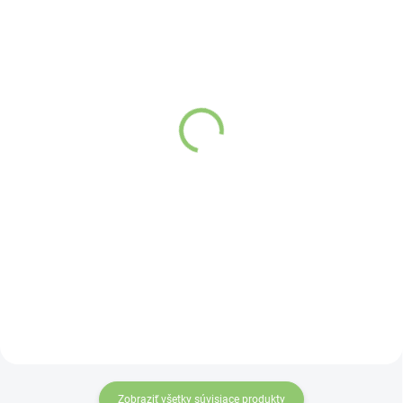
SKLADOM
SKLADOM
(>5 KS)
(>5 KS)
Altevita Collagen
Altevita Propolis –
Peptides Pure Premium
Tinktúra bez alkoholu
Box 25 x 8g
100ml
Detail
Detail
Kolagén sa považuje
Včelí propolis
za hlavnú zložku
spracovaný
pokožky. Tvorí ju,
inovatívnou
dokonca, až
ultrazvukovou
v množstve 80 %.
extrakciou. Bez
Ako dobre vieme,
alkoholu. Bez
pokožku ovplyvňujú
živočíšnych
Zobraziť všetky súvisiace produkty