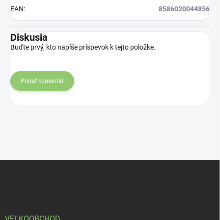
EAN
:
8586020044856
Diskusia
Buďte prvý, kto napíše príspevok k tejto položke.
Pridať komentár
Z
á
p
ä
t
i
VEĽKOOBCHOD