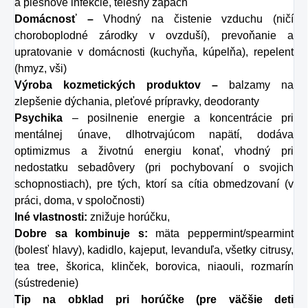
a plesňové infekcie, telesný zápach
Domácnosť –
Vhodný na čistenie vzduchu (ničí
choroboplodné zárodky v ovzduší), prevoňanie a
upratovanie v domácnosti (kuchyňa, kúpelňa), repelent
(hmyz, vši)
Výroba kozmetických produktov –
balzamy na
zlepšenie dýchania, pleťové prípravky, deodoranty
Psychika
– posilnenie energie a koncentrácie pri
mentálnej únave, dlhotrvajúcom napätí, dodáva
optimizmus a životnú energiu konať, vhodný pri
nedostatku sebadôvery (pri pochybovaní o svojich
schopnostiach), pre tých, ktorí sa cítia obmedzovaní (v
práci, doma, v spoločnosti)
Iné vlastnosti:
znižuje horúčku,
Dobre sa kombinuje s:
mäta peppermint/spearmint
(bolesť hlavy), kadidlo, kajeput, levanduľa, všetky citrusy,
tea tree, škorica, klinček, borovica, niaouli, rozmarín
(sústredenie)
Tip na obklad pri horúčke (pre väčšie deti