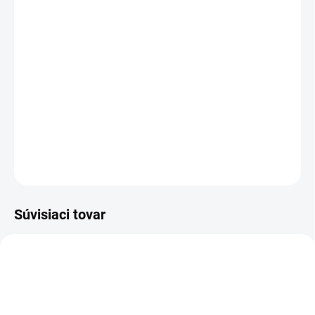
+ Altevita Neglazovaná keramická podložka 1ks
v hodnote €1,79
Liečenie tela aj ducha – Efektívny pomocník v
domácnosti
Therapeutic Effect Guaranty
DETAILNÉ INFORMÁCIE
OPÝTAŤ SA
STRÁŽIŤ
Súvisiaci tovar
NOVINKA
NOVINKA
83300
83355