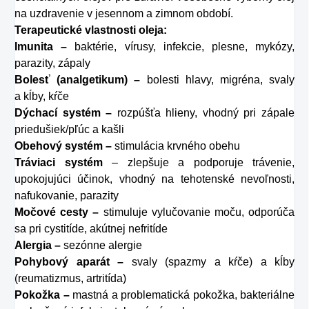
na uzdravenie v jesennom a zimnom období.
Terapeutické vlastnosti oleja:
Imunita –
baktérie, vírusy, infekcie, plesne, mykózy,
parazity, zápaly
Bolesť (analgetikum) –
bolesti hlavy, migréna, svaly
a kĺby, kŕče
Dýchací systém –
rozpúšťa hlieny, vhodný pri zápale
priedušiek/pľúc a kašli
Obehový systém –
stimulácia krvného obehu
Tráviaci systém
– zlepšuje a podporuje trávenie,
upokojujúci účinok, vhodný na tehotenské nevoľnosti,
nafukovanie, parazity
Močové cesty –
stimuluje vylučovanie moču, odporúča
sa pri cystitíde, akútnej nefritíde
Alergia –
sezónne alergie
Pohybový aparát –
svaly (spazmy a kŕče) a kĺby
(reumatizmus, artritída)
Pokožka –
mastná a problematická pokožka, bakteriálne