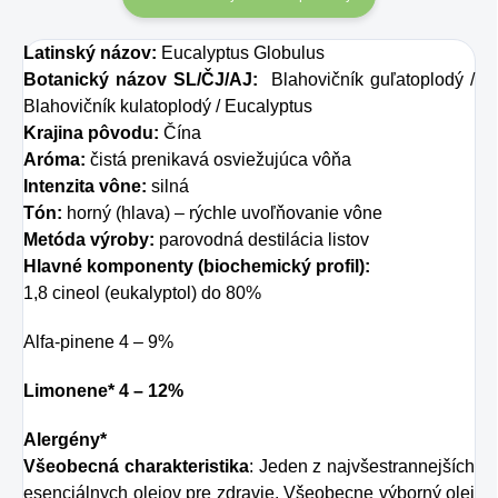
mnohé faktory,
produktov okrem
dôsledkom čoho
propolisu. Vhodné
Latinský názov:
Eucalyptus Globulus
môže produkcia
pre citlivých jedincov.
Botanický názov SL/ČJ/AJ:
Blahovičník guľatoplodý /
kolagénu zanikať.
Blahovičník kulatoplodý / Eucalyptus
Krajina pôvodu:
Čína
Preto rad prichádza
Aróma:
čistá prenikavá osviežujúca vôňa
na produkt Verisol,
Intenzita vône:
silná
ktorý je v tomto
Tón:
horný (hlava) – rýchle uvoľňovanie vône
Metóda výroby:
parovodná destilácia listov
prípade skvelým
Hlavné komponenty (biochemický profil):
riešením.
1,8 cineol (eukalyptol) do 80%
Alfa-pinene 4 – 9%
Limonene* 4 – 12%
Alergény*
Všeobecná charakteristika
: Jeden z najvšestrannejších
esenciálnych olejov pre zdravie. Všeobecne výborný olej