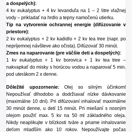
a dospelých):
4 kv eukalyptus + 4 kv levanduľa na 1 – 2 litre vlažnej
vody – prikladať na hrdlo a tepny namočenú utierku.
Tip na vytvorenie ochrannej energie (difúzovanie v
priestore):
2 kv eukalyptus + 2 kv kadidlo + 2 kv tea tree (napr. po
nepríjemnej návšteve ako očista). Difúzovať 30 minút.
Zmes na naparovanie (pre väčšie deti a dospelých):
1 kv eukalyptus + 1 kv borovica + 1 kv tea tree –
nakvapkať do misky s horúcou vodou a naparovať 5 min.
pod uterákom 2 x denne.
Dôležité upozornenie:
Olej so silným účinkom!
Nepoužívať dlhodobo a dodržiavať nízke dávkovanie
(maximálne 10 dní). Pri difúzovaní inhalovať maximálne
30 minút denne, u detí 15 minút. Pri miešaní s nosným
olejom použiť max. 5 kv na 50 ml základného oleja.
Nikdy neaplikujte v blízkosti tváre a priame inhalovanie
deťom mladším ako 10 rokov. Nepoužívajte počas