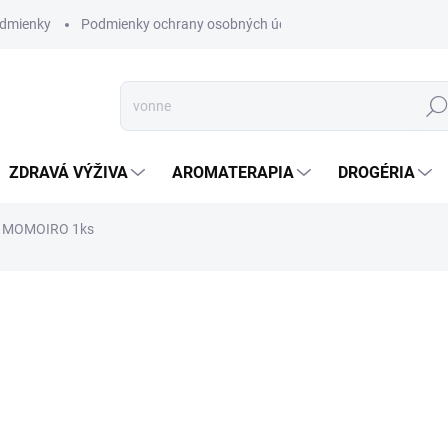
dmienky
Podmienky ochrany osobných údajov
Hľad
ZDRAVÁ VÝŽIVA
AROMATERAPIA
DROGÉRIA
n MOMOIRO 1ks
nia
ZNAČKA:
MATCHA MAGIC
SKLADOM
(5 KS)
Našou inak bielou misk
Tento charakteristický d