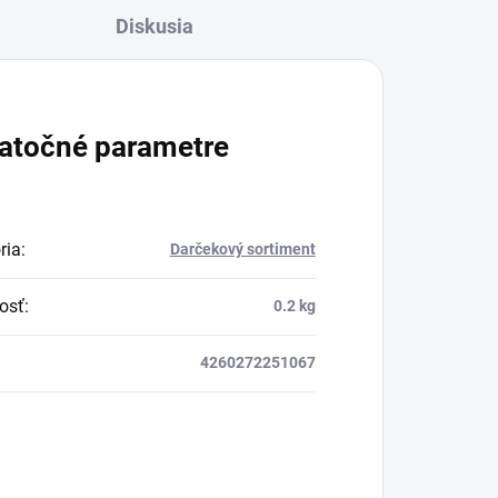
Diskusia
atočné parametre
ria
:
Darčekový sortiment
osť
:
0.2 kg
4260272251067