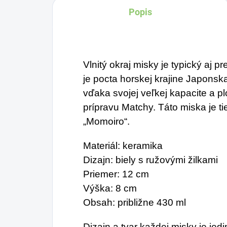
Popis
Vlnitý okraj misky je typický aj 
je pocta horskej krajine Japonsk
vďaka svojej veľkej kapacite a p
prípravu Matchy. Táto miska je 
„Momoiro“.
Materiál: keramika
Dizajn: biely s ružovými žilkami
Priemer: 12 cm
Výška: 8 cm
Obsah: približne 430 ml
Dizajn a tvar každej misky je je