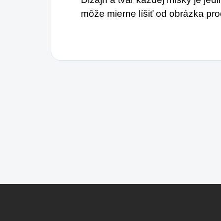
môže mierne líšiť od obrázka pr
Z
á
p