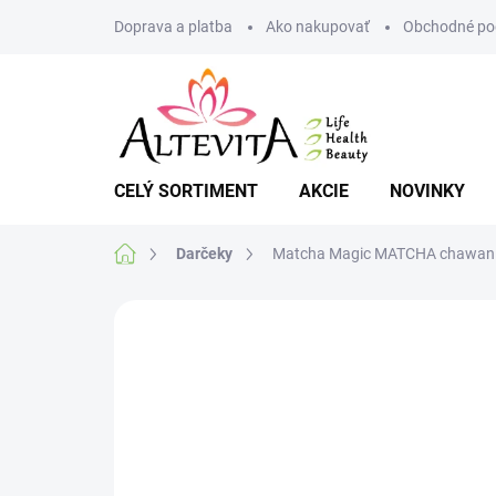
Prejsť
Doprava a platba
Ako nakupovať
Obchodné po
na
obsah
CELÝ SORTIMENT
AKCIE
NOVINKY
Domov
Darčeky
Matcha Magic MATCHA chawa
Neohodnotené
Podrobnosti hodnote
NOVINKA