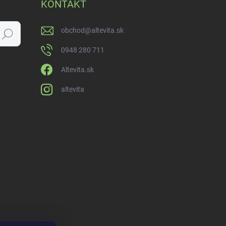
KONTAKT
obchod
@
altevita.sk
Hľadať
0948 280 711
Altevita.sk
altevita