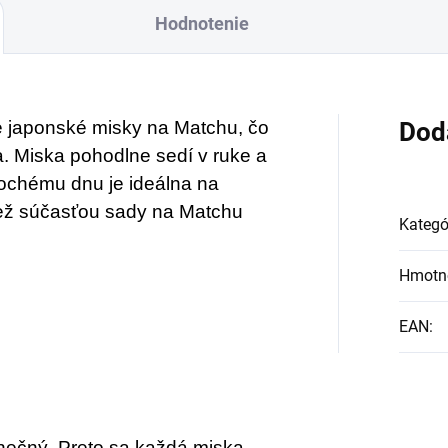
Hodnotenie
pre japonské misky na Matchu, čo
Dod
a. Miska pohodlne sedí v ruke a
lochému dnu je ideálna na
tiež súčasťou sady na Matchu
Kategó
Hmotn
EAN
:
dinečný. Preto sa každá miska