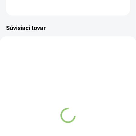
OPÝTAŤ SA
STRÁŽIŤ
Súvisiaci tovar
MK08
AT12
SKLADOM
SKLADOM
(3 KS)
(>5 KS)
MANGOVÁ KRABIČKA
Altevita 100% esenciálny
NA ESENCIÁLNE OLEJE
olej BAZALKA - Olej
25ks
regenerácie 10ml
Detail
Detail