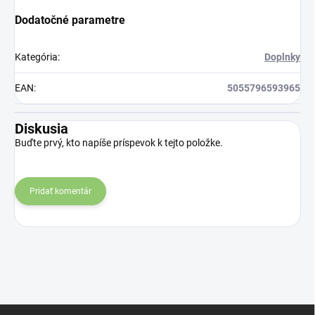
Dodatočné parametre
Kategória
:
Doplnky
EAN
:
5055796593965
Diskusia
Buďte prvý, kto napíše príspevok k tejto položke.
Pridať komentár
Z