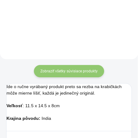
Ručne vyrezávaná a zdobená
krabička z mangového dreva
určená na 25ks olejov.
Zobraziť všetky súvisiace produkty
Ide o ručne vyrábaný produkt preto sa rezba na krabičkách
môže mierne líšiť, každá je jedinečný originál.
Veľkosť
: 11.5 x 14.5 x 8cm
Krajina pôvodu:
India