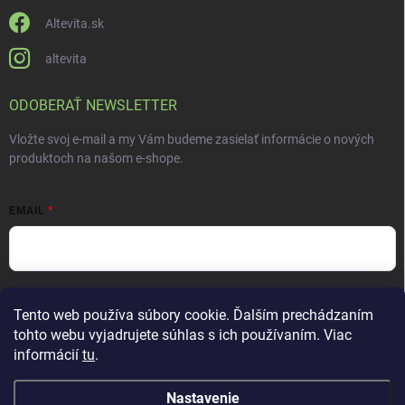
Altevita.sk
altevita
ODOBERAŤ NEWSLETTER
Vložte svoj e-mail a my Vám budeme zasielať informácie o nových
produktoch na našom e-shope.
EMAIL
Vložením e-mailu súhlasíte s
podmienkami ochrany osobných údajov
Tento web používa súbory cookie. Ďalším prechádzaním
Prihlásiť sa
tohto webu vyjadrujete súhlas s ich používaním. Viac
informácií
tu
.
Nastavenie