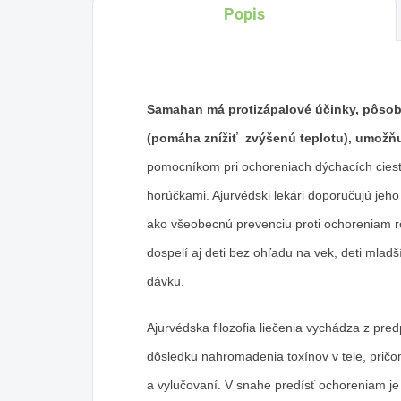
Popis
Samahan má protizápalové účinky, pôsobí
(pomáha znížiť zvýšenú teplotu), umožňu
pomocníkom pri ochoreniach dýchacích ciest
horúčkami. Ajurvédski lekári doporučujú jeho 
ako všeobecnú prevenciu proti ochoreniam
dospelí aj deti bez ohľadu na vek, deti mlad
dávku.
Ajurvédska filozofia liečenia vychádza z pre
dôsledku nahromadenia toxínov v tele, pričo
a vylučovaní. V snahe predísť ochoreniam je p