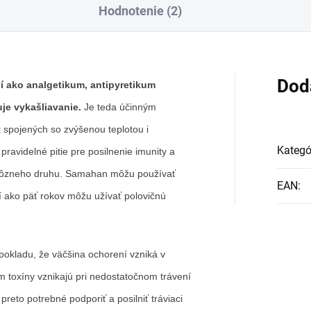
Hodnotenie (2)
Dod
 ako analgetikum, antipyretikum
je vykašliavanie.
Je teda účinným
 spojených so zvýšenou teplotou i
Kategó
pravidelné pitie pre posilnenie imunity a
 rôzneho druhu. Samahan môžu používať
EAN
:
ší ako päť rokov môžu užívať polovičnú
dpokladu, že väčšina ochorení vzniká v
m toxíny vznikajú pri nedostatočnom trávení
reto potrebné podporiť a posilniť tráviaci