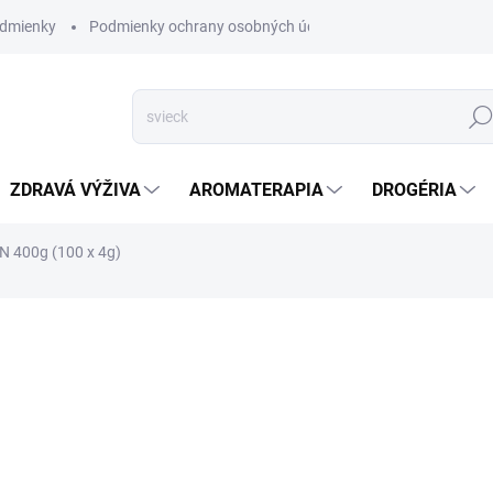
dmienky
Podmienky ochrany osobných údajov
Hľad
ZDRAVÁ VÝŽIVA
AROMATERAPIA
DROGÉRIA
 400g (100 x 4g)
a
ZNAČKA:
LINK
SKLADOM
(>5 KS)
Samahan ajurvédsky bylinný č
rýchlu úľavu od príznakov na
DETAILNÉ INFORMÁCIE