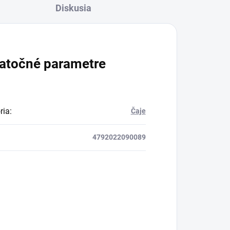
Diskusia
atočné parametre
ria
:
Čaje
4792022090089