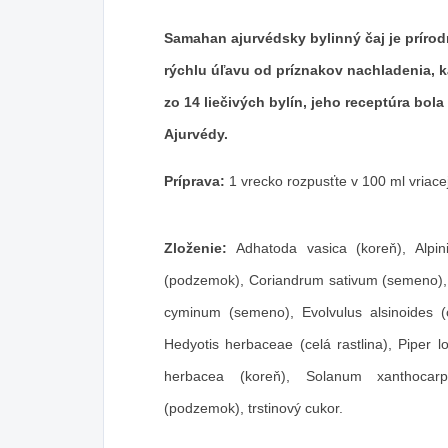
Samahan ajurvédsky bylinný čaj je prírod
rýchlu úľavu od príznakov nachladenia, k
zo 14 liečivých bylín, jeho receptúra bol
Ajurvédy.
Príprava:
1 vrecko rozpusťte v 100 ml vriace
Zloženie:
Adhatoda vasica (koreň), Alp
(podzemok), Coriandrum sativum (semeno),
cyminum (semeno), Evolvulus alsinoides (ce
Hedyotis herbaceae (celá rastlina), Piper 
herbacea (koreň), Solanum xanthocarpu
(podzemok), trstinový cukor.