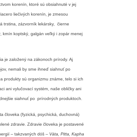
tvom korenín, ktoré sú obsiahnuté v jej
iacero liečivých korenín, je zmesou
 trstina, zázvorník lekársky, čierne
r, kmín koptský, galgán veľký i zopár menej
nia je založený na zákonoch prírody. Aj
ojov, nemali by sme ihneď siahnuť po
 a produkty sú organizmu známe, telo si ich
ci ani vylučovací systém, naše obličky ani
dnejšie siahnuť po prírodných produktoch.
vota človeka (fyzická, psychická, duchovná)
olené zdravie. Zdravie človeka je postavené
ergií – takzvaných dóš –
Váta, Pitta, Kapha