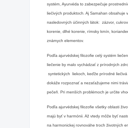
systém, Ayurvéda to zabezpečuje prostredníc
liečivých produktoch. Aj Samahan obsahuje v
nasledovných účinných látok: zázvor, cukrová
korenie, dlhé korenie, rímsky kmín, koriande
známych elementov.
Podľa ajurvédskej filozofie celý systém lieče
liečenie by malo vychádzať z prírodných zdr
syntetických liekoch, keďže prírodné liečivá
dokáže rozpoznať a nezaťažujeme nimi trávia
pečeň. Pri menších problémoch je určite vho
Podľa ajurvédskej filozofie všetky oblasti ži
majú byť v harmónii. Až vtedy môže byť nast
na harmonickej rovnováhe troch životných en