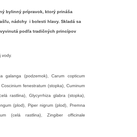
ný bylinný prípravok, ktorý prináša
ašľu, nádchy i bolesti hlavy. Skladá sa
a vyvinutá podľa tradičných princípov
j vody.
inia galanga (podzemok), Carum copticum
 Coscinium fenestratum (stopka), Cuminum
lá rastlina), Glycyrrhiza glabra (stopka),
longum (plod), Piper nigrum (plod), Premna
m (celá rastlina), Zingiber officinale