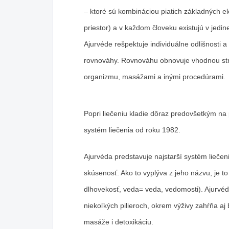
– ktoré sú kombináciou piatich základných 
priestor) a v každom človeku existujú v jed
Ajurvéde rešpektuje
individuálne odlišnosti
a 
rovnováhy. Rovnováhu obnovuje vhodnou stra
organizmu, masážami a inými procedúrami.
Popri liečeniu kladie dôraz predovšetkým n
systém liečenia od roku 1982.
Ajurvéda predstavuje najstarší systém liečen
skúsenosť. Ako to vyplýva z jeho názvu, je to
dlhovekosť, veda= veda, vedomosti). Ajurvéd
niekoľkých pilieroch, okrem výživy zahŕňa aj b
masáže i detoxikáciu.