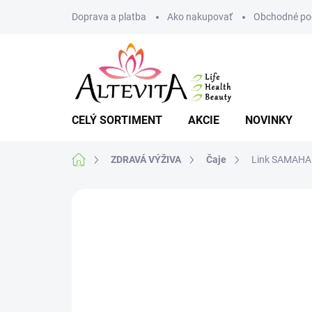
Prejsť
Doprava a platba
Ako nakupovať
Obchodné po
na
obsah
CELÝ SORTIMENT
AKCIE
NOVINKY
Domov
ZDRAVÁ VÝŽIVA
Čaje
Link SAMAHAN
2 hodnotenia
Podrobnosti hodnoteni