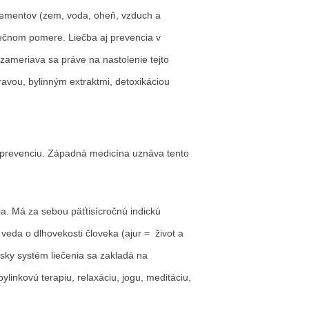
elementov (zem, voda, oheň, vzduch a
inečnom pomere. Liečba aj prevencia v
zameriava sa práve na nastolenie tejto
vou, bylinným extraktmi, detoxikáciou
a prevenciu. Západná medicína uznáva tento
ia. Má za sebou päťtisícročnú indickú
 veda o dlhovekosti človeka (ajur = život a
sky systém liečenia sa zakladá na
ylinkovú terapiu, relaxáciu, jogu, meditáciu,