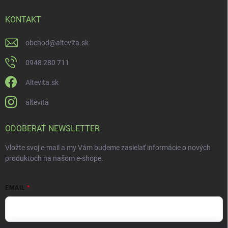
KONTAKT
obchod
@
altevita.sk
0948 280 711
Altevita.sk
altevita
ODOBERAŤ NEWSLETTER
Vložte svoj e-mail a my Vám budeme zasielať informácie o nových
produktoch na našom e-shope.
EMAIL