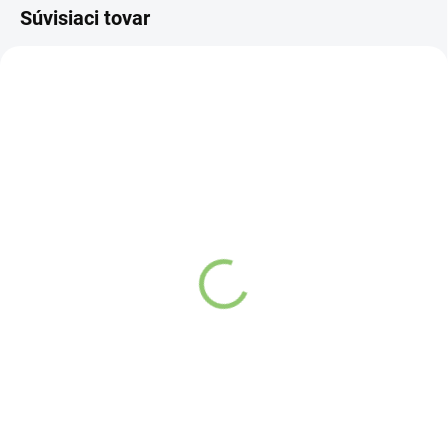
Súvisiaci tovar
FL01
SKLADOM
(>5 KS)
Water & Shake Bottle
Detail
Unikátny a špeciálny design
navrhnutý pre ľahké miešanie a
šejkovanie Vašich obľúbených
nápojov a smoothie každý deň.