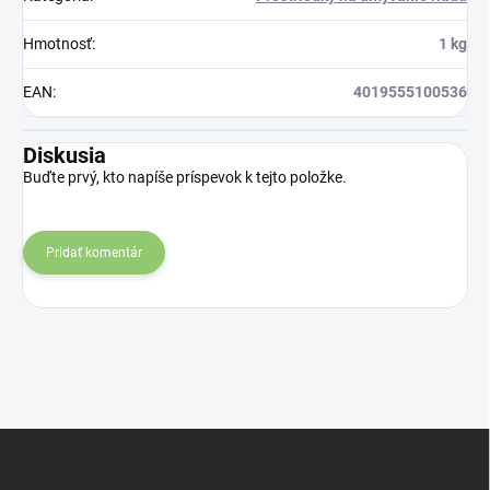
Hmotnosť
:
1 kg
EAN
:
4019555100536
Diskusia
Buďte prvý, kto napíše príspevok k tejto položke.
Pridať komentár
Z
á
p