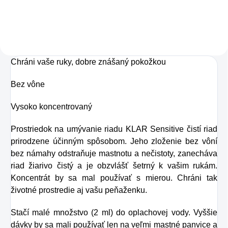
pokožky. Tvorí ju,
Táto perlivá voda s
dokonca, až
prírodnou malinovou
v množstve 80 %.
a limetkovou šťavou
Ako dobre vieme,
je vyrobená z BIO
Chráni vaše ruky, dobre znášaný pokožkou
pokožku ovplyvňujú
certifikovaných
mnohé faktory,
Bez vône
prísad. Je skvelá na
dôsledkom čoho
zahnanie smädu
Vysoko koncentrovaný
môže produkcia
alebo len ako
kolagénu zanikať.
Prostriedok na umývanie riadu KLAR Sensitive čistí riad
osvieženie v týchto
prirodzene účinným spôsobom. Jeho zloženie bez vôní
Preto rad prichádza
sparných dňoch.
bez námahy odstraňuje mastnotu a nečistoty, zanecháva
na produkt Verisol,
riad žiarivo čistý a je obzvlášť šetrný k vašim rukám.
ktorý je v tomto
Koncentrát by sa mal používať s mierou. Chráni tak
prípade skvelým
životné prostredie aj vašu peňaženku.
riešením.
Stačí malé množstvo (2 ml) do oplachovej vody. Vyššie
dávky by sa mali používať len na veľmi mastné panvice a