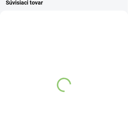
Súvisiaci tovar
NOVINKA
NOVINKA
83247
83300
SKLADOM
VYPREDANÉ
(>5 KS)
Charlie's Organics sýtená
Altevita Collagen
pitná voda s malinovou a
Peptides Pure Premium
limetkovou šťavou 330
Box 25 x 8g
ml
Detail
Detail
Zažite pravú
Kolagén sa považuje
osviežujúcu chuť s
za hlavnú zložku
Charlie's Organics.