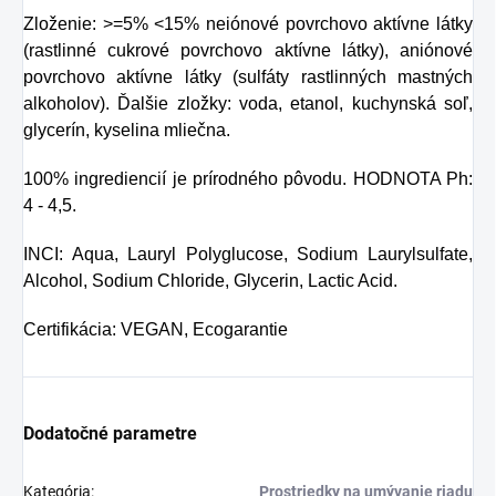
Zloženie: >=5% <15% neiónové povrchovo aktívne látky
(rastlinné cukrové povrchovo aktívne látky), aniónové
povrchovo aktívne látky (sulfáty rastlinných mastných
alkoholov). Ďalšie zložky: voda, etanol, kuchynská soľ,
glycerín, kyselina mliečna.
100% ingrediencií je prírodného pôvodu. HODNOTA Ph:
4 - 4,5.
INCI: Aqua, Lauryl Polyglucose, Sodium Laurylsulfate,
Alcohol, Sodium Chloride, Glycerin, Lactic Acid.
Certifikácia: VEGAN, Ecogarantie
Dodatočné parametre
Kategória
:
Prostriedky na umývanie riadu