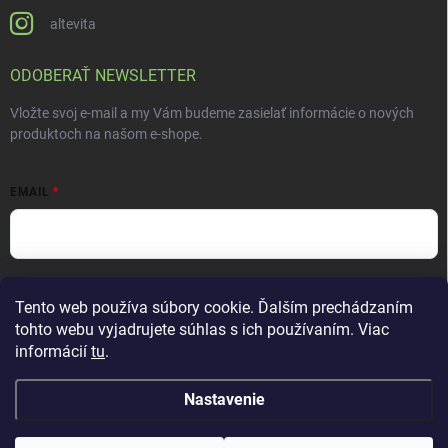
altevita
ODOBERAŤ NEWSLETTER
Vložte svoj e-mail a my Vám budeme zasielať informácie o nových
produktoch na našom e-shope.
EMAIL
Vložením e-mailu súhlasíte s
podmienkami ochrany osobných údajov
Tento web používa súbory cookie. Ďalším prechádzaním
Prihlásiť sa
tohto webu vyjadrujete súhlas s ich používaním. Viac
informácií
tu
.
Nastavenie
Copyright 2026
ALTEVITA Group s.r.o., life - health - beauty
. Všetky práva