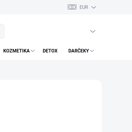
EUR
PRÁZDNY KOŠÍK
ať
NÁKUPNÝ
KOŠÍK
KOZMETIKA
DETOX
DARČEKY
MIXÉRY