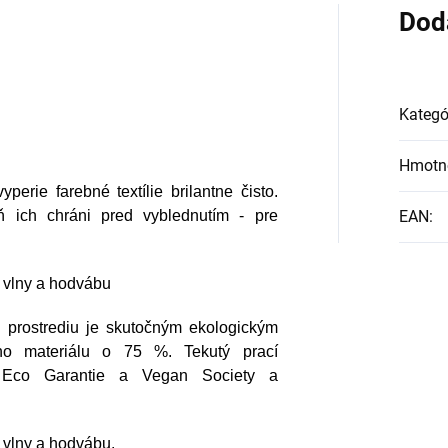
Dod
Kategó
Hmotn
perie farebné textílie brilantne čisto.
ň ich chráni pred vyblednutím - pre
EAN
:
m vlny a hodvábu
u prostrediu je skutočným ekologickým
ho materiálu o 75 %. Tekutý prací
B, Eco Garantie a Vegan Society a
 vlny a hodvábu.