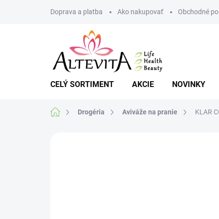
Prejsť
Doprava a platba
Ako nakupovať
Obchodné po
na
obsah
CELÝ SORTIMENT
AKCIE
NOVINKY
Domov
Drogéria
Aviváže na pranie
KLAR CO
Neohodnotené
Podrobnosti hodnote
AKCIA