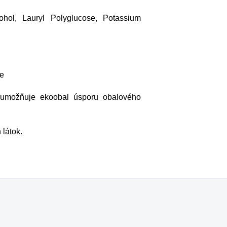
ohol, Lauryl Polyglucose, Potassium
ie
u umožňuje ekoobal úsporu obalového
 látok.