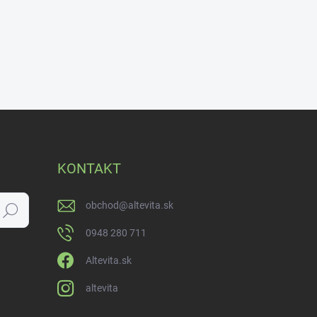
KONTAKT
obchod
@
altevita.sk
Hľadať
0948 280 711
Altevita.sk
altevita