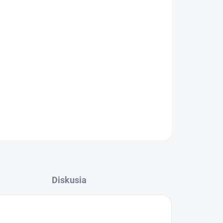
OPÝTAŤ SA
STRÁŽIŤ
Diskusia