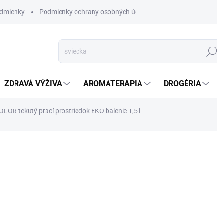
dmienky
Podmienky ochrany osobných údajov
Hľad
ZDRAVÁ VÝŽIVA
AROMATERAPIA
DROGÉRIA
LOR tekutý prací prostriedok EKO balenie 1,5 l
nia
ZNAČKA:
KLAR
VYPREDANÉ
Na farebné a farebné textílie
DETAILNÉ INFORMÁCIE