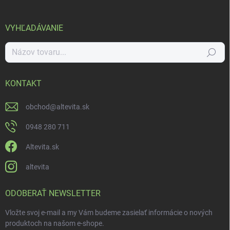
VYHĽADÁVANIE
Hľadať
KONTAKT
obchod
@
altevita.sk
0948 280 711
Altevita.sk
altevita
ODOBERAŤ NEWSLETTER
Vložte svoj e-mail a my Vám budeme zasielať informácie o nových
produktoch na našom e-shope.