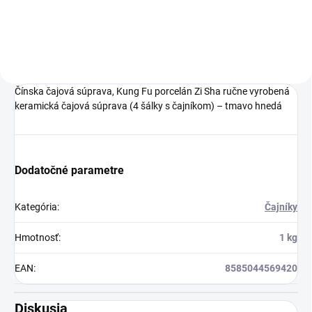
Charlie's Organics.
Táto perlivá voda s
prírodnou malinovou
a limetkovou šťavou
Čínska čajová súprava, Kung Fu porcelán Zi Sha ručne vyrobená
je vyrobená z BIO
keramická čajová súprava (4 šálky s čajníkom) – tmavo hnedá
certifikovaných
prísad. Je skvelá na
zahnanie smädu
Dodatočné parametre
alebo len ako
osvieženie v týchto
Kategória
:
Čajníky
sparných dňoch.
Hmotnosť
:
1 kg
EAN
:
8585044569420
Diskusia