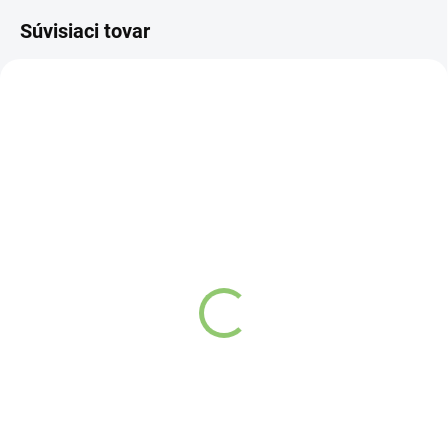
Súvisiaci tovar
NOVINKA
83247
VYPREDANÉ
Charlie's Organics sýtená
pitná voda s malinovou a
limetkovou šťavou 330
ml
Detail
Zažite pravú
osviežujúcu chuť s