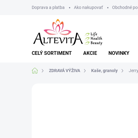
Prejsť
Doprava a platba
Ako nakupovať
Obchodné po
na
obsah
CELÝ SORTIMENT
AKCIE
NOVINKY
Domov
ZDRAVÁ VÝŽIVA
Kaše, granoly
Jerr
Neohodnotené
Podrobnosti hodnote