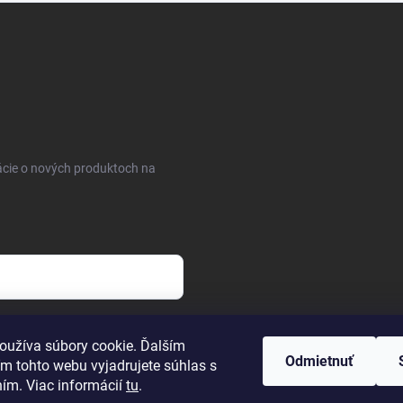
ácie o nových produktoch na
osobných údajov
oužíva súbory cookie. Ďalším
Odmietnuť
m tohto webu vyjadrujete súhlas s
ním. Viac informácií
tu
.