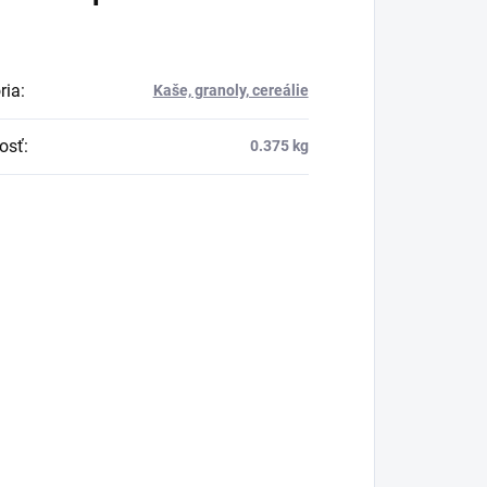
ria
:
Kaše, granoly, cereálie
osť
:
0.375 kg