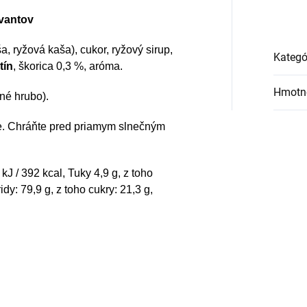
vantov
a, ryžová kaša), cukor, ryžový sirup,
Kategó
tín
, škorica 0,3 %, aróma.
Hmotn
né hrubo).
e. Chráňte pred priamym slnečným
J / 392 kcal, Tuky 4,9 g, z toho
dy: 79,9 g, z toho cukry: 21,3 g,