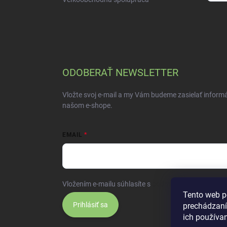
ODOBERAŤ NEWSLETTER
Vložte svoj e-mail a my Vám budeme zasielať inform
našom e-shope.
EMAIL
Vložením e-mailu súhlasíte s
podmienkami ochrany 
Tento web p
Prihlásiť sa
prechádzaní
ich používa