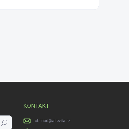
KONTAKT
obchod
@
altevita.sk
Hľadať