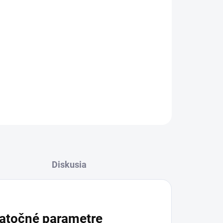
OPÝTAŤ SA
STRÁŽIŤ
Diskusia
atočné parametre