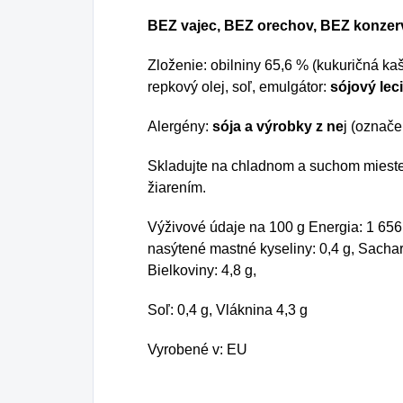
BEZ vajec, BEZ orechov, BEZ konzer
Zloženie: obilniny 65,6 % (kukuričná kaš
repkový olej, soľ, emulgátor:
sójový leci
Alergény:
sója a výrobky z ne
j (označe
Skladujte na chladnom a suchom miest
žiarením.
Výživové údaje na 100 g Energia: 1 656 k
nasýtené mastné kyseliny: 0,4 g, Sachari
Bielkoviny: 4,8 g,
Soľ: 0,4 g, Vláknina 4,3 g
Vyrobené v: EU