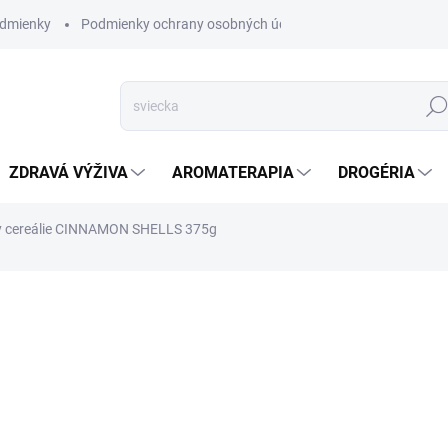
dmienky
Podmienky ochrany osobných údajov
Hľad
ZDRAVÁ VÝŽIVA
AROMATERAPIA
DROGÉRIA
y cereálie CINNAMON SHELLS 375g
nia
ZNAČKA:
JERRY
VYPREDANÉ
CINNAMON SHELLS - Bezlep
príchuťou.
DETAILNÉ INFORMÁCIE