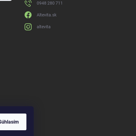
0948 280 711
Altevita.sk
altevita
Súhlasím