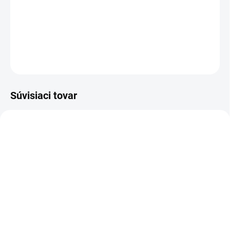
reguluje hladinu vlhkosti v prostredí, podporuje správne
dýchanie, zlepšuje kvalitu spánku a hydratáciu pokožky.
DETAILNÉ INFORMÁCIE
OPÝTAŤ SA
STRÁŽIŤ
Súvisiaci tovar
NOVINKA
83300
SKLADOM
(>5 KS)
Altevita Collagen
Peptides Pure Premium