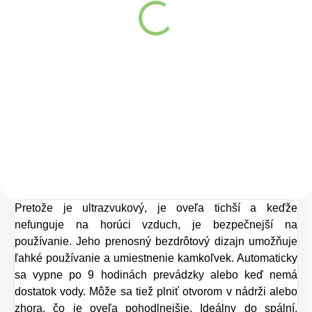
Box 25 x 8g
Detail
Kolagén sa považuje
za hlavnú zložku
pokožky. Tvorí ju,
dokonca, až
v množstve 80 %.
Ako dobre vieme,
Pretože je ultrazvukový, je oveľa tichší a keďže
pokožku ovplyvňujú
nefunguje na horúci vzduch, je bezpečnejší na
mnohé faktory,
používanie. Jeho prenosný bezdrôtový dizajn umožňuje
dôsledkom čoho
ľahké používanie a umiestnenie kamkoľvek. Automaticky
môže produkcia
sa vypne po 9 hodinách prevádzky alebo keď nemá
dostatok vody. Môže sa tiež plniť otvorom v nádrži alebo
kolagénu zanikať.
zhora, čo je oveľa pohodlnejšie. Ideálny do spální,