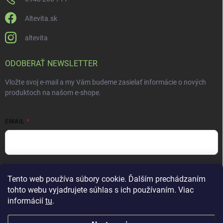
Altevita.sk
altevita
ODOBERAŤ NEWSLETTER
Vložte svoj e-mail a my Vám budeme zasielať informácie o nových
produktoch na našom e-shope.
EMAIL
Vložením e-mailu súhlasíte s
podmienkami ochrany osobných údajov
Tento web používa súbory cookie. Ďalším prechádzaním
Prihlásiť sa
tohto webu vyjadrujete súhlas s ich používaním. Viac
informácií
tu
.