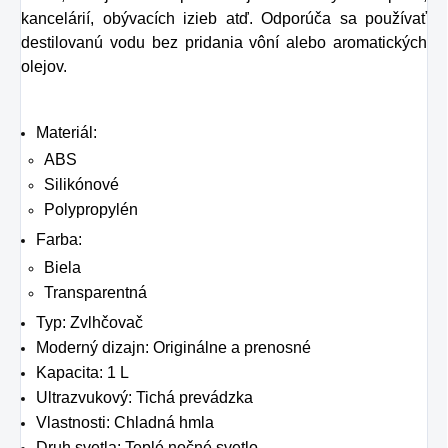
Preto rad prichádza
kancelárií, obývacích izieb atď. Odporúča sa používať
na produkt Verisol,
destilovanú vodu bez pridania vôní alebo aromatických
olejov.
ktorý je v tomto
prípade skvelým
riešením.
Materiál:
ABS
Silikónové
Polypropylén
Farba:
Biela
Transparentná
Typ: Zvlhčovač
Moderný dizajn: Originálne a prenosné
Kapacita: 1 L
Ultrazvukový: Tichá prevádzka
Vlastnosti: Chladná hmla
Druh svetla: Teplé nočné svetlo