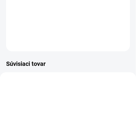
dizajnom, ktorý uľahčuje používanie, prepravu a
skladovanie, pretože zaberá menej miesta a je ľahší a
pohodlnejší na používanie.
DETAILNÉ INFORMÁCIE
OPÝTAŤ SA
STRÁŽIŤ
Súvisiaci tovar
NOVINKA
83300
SKLADOM
(>5 KS)