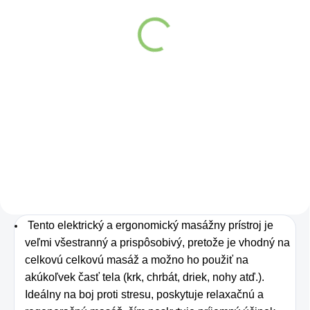
Altevita Collagen
Peptides Pure Premium
Box 25 x 8g
Detail
Kolagén sa považuje
za hlavnú zložku
pokožky. Tvorí ju,
dokonca, až
v množstve 80 %.
Ako dobre vieme,
pokožku ovplyvňujú
Tento elektrický a ergonomický masážny prístroj je
veľmi všestranný a prispôsobivý, pretože je vhodný na
mnohé faktory,
celkovú celkovú masáž a možno ho použiť na
dôsledkom čoho
akúkoľvek časť tela (krk, chrbát, driek, nohy atď.).
môže produkcia
Ideálny na boj proti stresu, poskytuje relaxačnú a