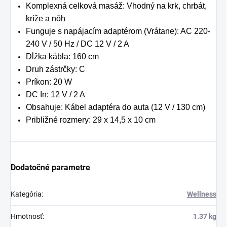
Komplexná celková masáž: Vhodný na krk, chrbát,
kríže a nôh
Funguje s napájacím adaptérom (Vrátane): AC 220-
240 V / 50 Hz / DC 12 V / 2 A
Dĺžka kábla: 160 cm
Druh zástrčky: C
Príkon: 20 W
DC In: 12 V / 2 A
Obsahuje: Kábel adaptéra do auta (12 V / 130 cm)
Približné rozmery: 29 x 14,5 x 10 cm
Dodatočné parametre
Kategória
:
Wellness
Hmotnosť
:
1.37 kg