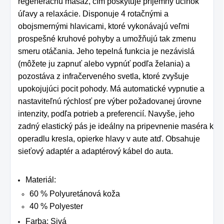
kolagénu zanikať.
regeneračnú masáž, čím poskytuje príjemný účinok
úľavy a relaxácie. Disponuje 4 rotačnými a
Preto rad prichádza
obojsmernými hlavicami, ktoré vykonávajú veľmi
na produkt Verisol,
prospešné kruhové pohyby a umožňujú tak zmenu
ktorý je v tomto
smeru otáčania. Jeho tepelná funkcia je nezávislá
prípade skvelým
(môžete ju zapnuť alebo vypnúť podľa želania) a
pozostáva z infračerveného svetla, ktoré zvyšuje
riešením.
upokojujúci pocit pohody. Má automatické vypnutie a
nastaviteľnú rýchlosť pre výber požadovanej úrovne
intenzity, podľa potrieb a preferencií. Navyše, jeho
zadný elastický pás je ideálny na pripevnenie maséra k
operadlu kresla, opierke hlavy v aute atď. Obsahuje
sieťový adaptér a adaptérový kábel do auta.
Materiál:
60 % Polyuretánová koža
40 % Polyester
Farba: Sivá