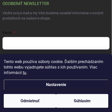
ODOBERAŤ NEWSLETTER
Vložte svoj e-mail a my Vám budeme zasielať informácie o nových
produktoch na našom e-shope.
EMAIL
Vložením e-mailu súhlasíte s
podmienkami ochrany osobných údajov
Tento web používa súbory cookie. Ďalším prechádzaním
Prihlásiť sa
tohto webu vyjadrujete súhlas s ich používaním. Viac
informácií
tu
.
Nastavenie
Copyright 2026
ALTEVITA Group s.r.o., life - health - beauty
. Všetky práva
vyhradené.
Upraviť nastavenie cookies
Odmietnuť
Súhlasím
Vytvoril Shoptet