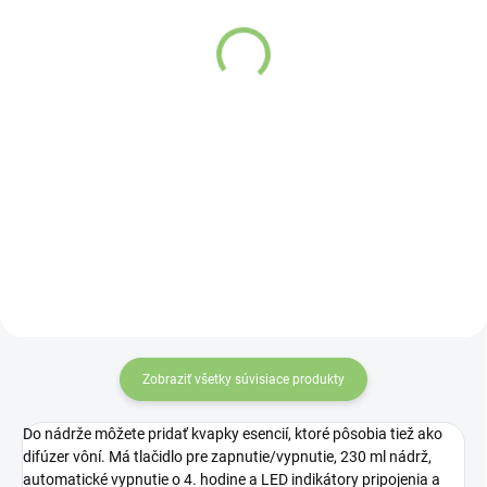
AWM Vonné Tyčinky
AWM Vonné Tyčinky
Banjara Buddha - Cesta
Banjara Buddha - Pokoj
1 balenie
1 balenie
Detail
Detail
Táto vôňa z pakeezy
Táto vôňa spája
ponúka rafinovanú,
zemité tóny pačuli s
pokojnú arómu s
jemným klinčekovým
jemne tradičný
podtónom, čím
charakter, ktorý
vytvára uzemnenú a
osloví zákazníkov
stabilnú atmosféru.
hľadajúcich niečo
Je vhodná pre
Zobraziť všetky súvisiace produkty
výrazné, no zároveň
zákazníkov, ktorí
jemné.
uprednostňujú
Do nádrže môžete pridať kvapky esencií, ktoré pôsobia tiež ako
hlbšie, tradičnejšie
difúzer vôní. Má tlačidlo pre zapnutie/vypnutie, 230 ml nádrž,
automatické vypnutie o 4. hodine a LED indikátory pripojenia a