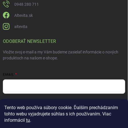
0948 280 711
Altevita.sk
altevita
ODOBERAŤ NEWSLETTER
Vložte svoj e-mail a my Vám budeme zasielať informácie o nových
produktoch na našom e-shope.
EMAIL
Vložením e-mailu súhlasíte s
podmienkami ochrany osobných údajov
Tento web používa súbory cookie. Ďalším prechádzaním
Prihlásiť sa
tohto webu vyjadrujete súhlas s ich používaním. Viac
informácií
tu
.