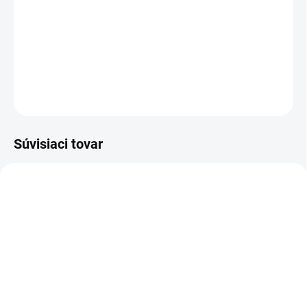
bezdrôtovým nabíjaním ideálny do domácnosti alebo
kancelárie vďaka svojmu ozdobnému, kompaktnému a
tichému dizajnu.
DETAILNÉ INFORMÁCIE
OPÝTAŤ SA
STRÁŽIŤ
Súvisiaci tovar
NOVINKA
NOVINKA
83208
83209
SKLADOM
SKLADOM
(>5 KS)
(>5 KS)