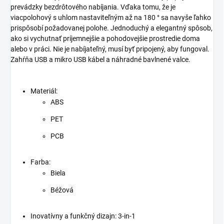
arómy často spájané
prevádzky bezdrôtového nabíjania. Vďaka tomu, že je
s meditáciou,
viacpolohový s uhlom nastaviteľným až na 180 ° sa navyše ľahko
prispôsobí požadovanej polohe. Jednoduchý a elegantný spôsob,
jogovou praxou
ako si vychutnať príjemnejšie a pohodovejšie prostredie doma
alebo sústredeným
alebo v práci. Nie je nabíjateľný, musí byť pripojený, aby fungoval.
Zahŕňa USB a mikro USB kábel a náhradné bavlnené valce.
odpočinkom.
Materiál:
ABS
PET
PCB
Farba:
Biela
Béžová
Inovatívny a funkčný dizajn: 3-in-1