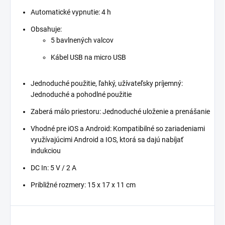
Automatické vypnutie: 4 h
Obsahuje:
5 bavlnených valcov
Kábel USB na micro USB
Jednoduché použitie, ľahký, užívateľsky príjemný:
Jednoduché a pohodlné použitie
Zaberá málo priestoru: Jednoduché uloženie a prenášanie
Vhodné pre iOS a Android: Kompatibilné so zariadeniami
využívajúcimi Android a IOS, ktorá sa dajú nabíjať
indukciou
DC In: 5 V / 2 A
Približné rozmery: 15 x 17 x 11 cm