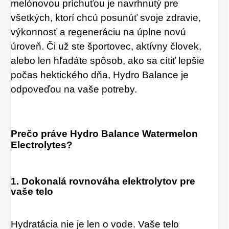
melónovou príchuťou je navrhnutý pre 
ktorý je v tomto
všetkých, ktorí chcú posunúť svoje zdravie, 
prípade skvelým
výkonnosť a regeneráciu na úplne novú 
riešením.
úroveň. Či už ste športovec, aktívny človek, 
alebo len hľadáte spôsob, ako sa cítiť lepšie 
počas hektického dňa, Hydro Balance je 
odpoveďou na vaše potreby.
Prečo práve Hydro Balance Watermelon 
Electrolytes?
1. Dokonalá rovnováha elektrolytov pre 
vaše telo
Hydratácia nie je len o vode. Vaše telo 