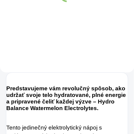
Detail
Kolagén sa považuje
za hlavnú zložku
pokožky. Tvorí ju,
dokonca, až
v množstve 80 %.
Ako dobre vieme,
pokožku ovplyvňujú
mnohé faktory,
Predstavujeme vám revolučný spôsob, ako 
udržať svoje telo hydratované, plné energie 
dôsledkom čoho
a pripravené čeliť každej výzve – Hydro 
môže produkcia
Balance Watermelon Electrolytes.
kolagénu zanikať.
Preto rad prichádza
Tento jedinečný elektrolytický nápoj s 
na produkt Verisol,