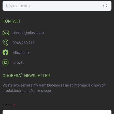
Hľadať
KONTAKT
obchod
@
altevita.sk
0948 280 711
Altevita.sk
altevita
ODOBERAŤ NEWSLETTER
Vložte svoj e-mail a my Vám budeme zasielať informácie o nových
produktoch na našom e-shope.
EMAIL