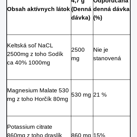
4,7 g 
Odporúčaná 
Obsah aktívnych látok
(Denná 
denná dávka 
dávka)
(%)
Keltská soľ NaCL 
2500 
Nie je 
2500mg z toho Sodík 
mg
stanovená
ca 40% 1000mg
Magnesium Malate 530 
530 mg
21 %
mg z toho Horčík 80mg
Potassium citrate 
860mg z toho draslík 
860 mg
15%