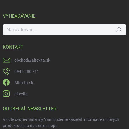
VYHĽADÁVANIE
Hľadať
KONTAKT
obchod
@
altevita.sk
0948 280 711
Altevita.sk
altevita
ODOBERAŤ NEWSLETTER
Vložte svoj e-mail a my Vám budeme zasielať informácie o nových
produktoch na našom e-shope.