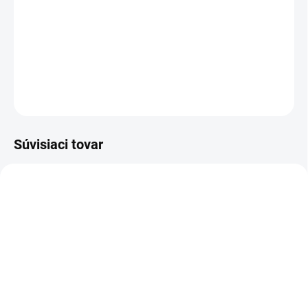
tiež štýlovým doplnkom, ktorý podčiarkne celkový dizajn
kuchyne. Utierky majú vzor listov a pruhov v zelených
farbách.
DETAILNÉ INFORMÁCIE
OPÝTAŤ SA
STRÁŽIŤ
Súvisiaci tovar
NOVINKA
NOVINKA
83157
83247
VYPREDANÉ
VYPREDANÉ
GiftyCity Zapaľovač
Charlie's Organics sýtená