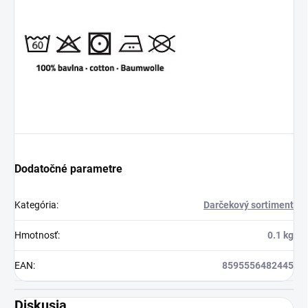
osvieženie v týchto
sparných dňoch.
Dodatočné parametre
Kategória
:
Darčekový sortiment
Hmotnosť
:
0.1 kg
EAN
:
8595556482445
Diskusia