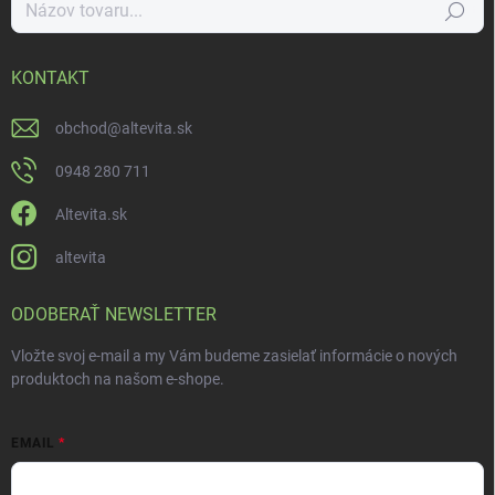
Hľadať
KONTAKT
obchod
@
altevita.sk
0948 280 711
Altevita.sk
altevita
ODOBERAŤ NEWSLETTER
Vložte svoj e-mail a my Vám budeme zasielať informácie o nových
produktoch na našom e-shope.
EMAIL