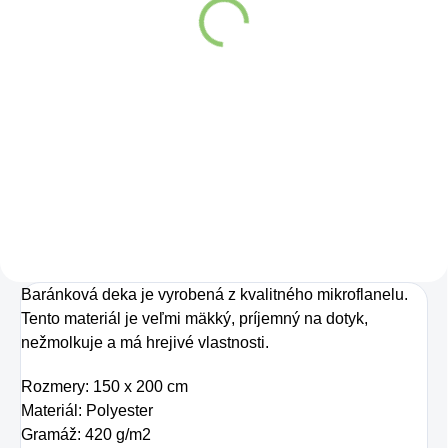
Box 25 x 8g
Detail
Kolagén sa považuje
za hlavnú zložku
pokožky. Tvorí ju,
dokonca, až
v množstve 80 %.
Ako dobre vieme,
Baránková deka je vyrobená z kvalitného mikroflanelu.
pokožku ovplyvňujú
Tento materiál je veľmi mäkký, príjemný na dotyk,
mnohé faktory,
nežmolkuje a má hrejivé vlastnosti.
dôsledkom čoho
Rozmery: 150 x 200 cm
môže produkcia
Materiál: Polyester
kolagénu zanikať.
Gramáž: 420 g/m2