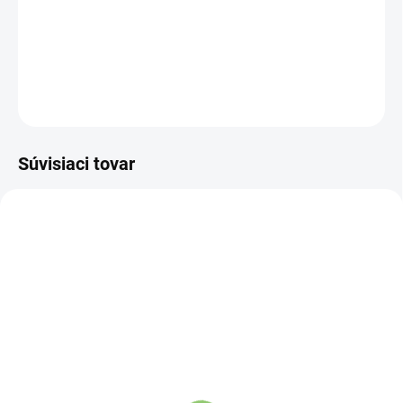
období. Zahreje vás a prispeje k vašej pohode. Deka má
krásny vzor lesíka.
DETAILNÉ INFORMÁCIE
OPÝTAŤ SA
STRÁŽIŤ
Súvisiaci tovar
NOVINKA
83300
SKLADOM
(>5 KS)
Altevita Collagen
Peptides Pure Premium