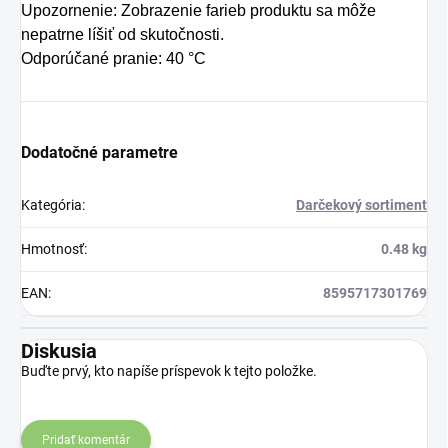
Preto rad prichádza
Upozornenie: Zobrazenie farieb produktu sa môže
na produkt Verisol,
nepatrne líšiť od skutočnosti.
Odporúčané pranie: 40 °C
ktorý je v tomto
prípade skvelým
riešením.
Dodatočné parametre
Kategória
:
Darčekový sortiment
Hmotnosť
:
0.48 kg
EAN
:
8595717301769
Diskusia
Buďte prvý, kto napíše príspevok k tejto položke.
Pridať komentár