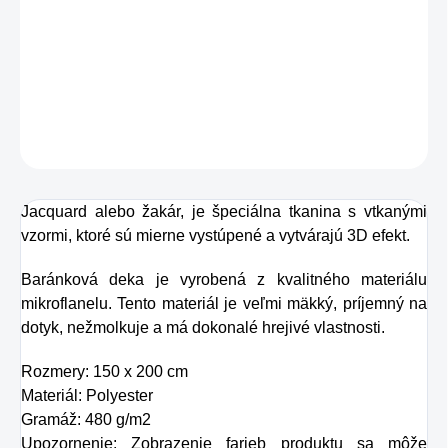
každej domácnosti a je nenahraditeľná v chladnejšom
období. Zahreje vás a prispeje k vašej pohode. Baránok
je v smotanovom odtieni.
DETAILNÉ INFORMÁCIE
OPÝTAŤ SA
STRÁŽIŤ
Jacquard alebo žakár, je špeciálna tkanina s vtkanými
vzormi, ktoré sú mierne vystúpené a vytvárajú 3D efekt.
Baránková deka je vyrobená z kvalitného materiálu
mikroflanelu. Tento materiál je veľmi mäkký, príjemný na
dotyk, nežmolkuje a má dokonalé hrejivé vlastnosti.
Rozmery: 150 x 200 cm
Materiál: Polyester
Gramáž: 480 g/m2
Upozornenie: Zobrazenie farieb produktu sa môže