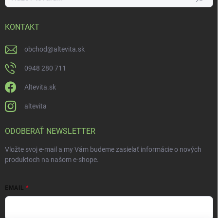
KONTAKT
obchod
@
altevita.sk
0948 280 711
Altevita.sk
altevita
ODOBERAŤ NEWSLETTER
Vložte svoj e-mail a my Vám budeme zasielať informácie o nových
produktoch na našom e-shope.
EMAIL