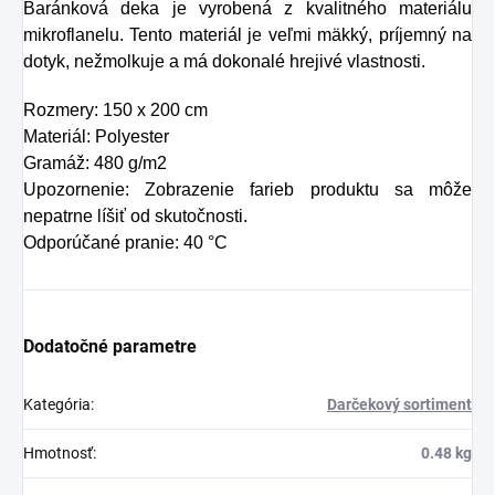
Baránková deka je vyrobená z kvalitného materiálu
alebo len ako
kolagénu zanikať.
mikroflanelu. Tento materiál je veľmi mäkký, príjemný na
osvieženie v týchto
Preto rad prichádza
dotyk, nežmolkuje a má dokonalé hrejivé vlastnosti.
sparných dňoch.
na produkt Verisol,
Rozmery: 150 x 200 cm
ktorý je v tomto
Materiál: Polyester
Gramáž: 480 g/m2
prípade skvelým
Upozornenie: Zobrazenie farieb produktu sa môže
riešením.
nepatrne líšiť od skutočnosti.
Odporúčané pranie: 40 °C
Dodatočné parametre
Kategória
:
Darčekový sortiment
Hmotnosť
:
0.48 kg