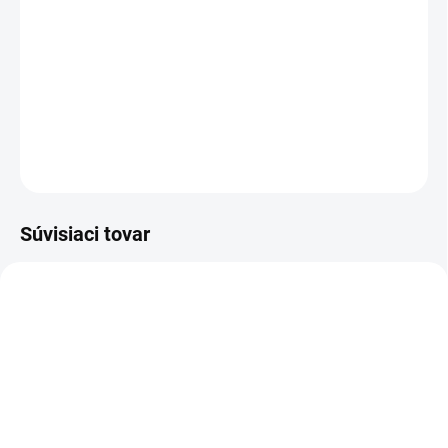
každej domácnosti a je nenahraditeľná v chladnejšom
období. Zahreje vás a prispeje k vašej pohode. Deka má
žakárový vzor bielych snehových vločiek . Baránok je v
bielej farbe.
DETAILNÉ INFORMÁCIE
OPÝTAŤ SA
STRÁŽIŤ
Súvisiaci tovar
NOVINKA
NOVINKA
83247
83300
SKLADOM
VYPREDANÉ