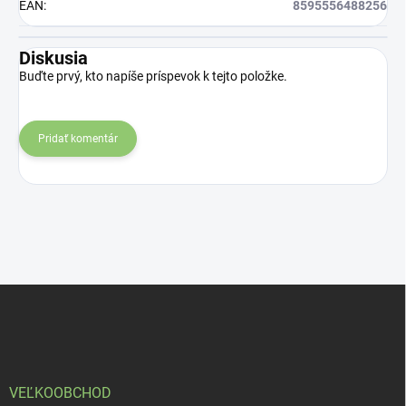
EAN
:
8595556488256
Diskusia
Buďte prvý, kto napíše príspevok k tejto položke.
Pridať komentár
Z
á
p
ä
t
i
VEĽKOOBCHOD