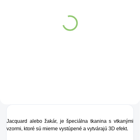
(>5 KS)
Charlie's Organics sýtená
Altevita Collagen
pitná voda s malinovou a
Peptides Pure Premium
limetkovou šťavou 330
Box 25 x 8g
ml
Detail
Detail
Zažite pravú
Kolagén sa považuje
osviežujúcu chuť s
za hlavnú zložku
Charlie's Organics.
pokožky. Tvorí ju,
Táto perlivá voda s
dokonca, až
prírodnou malinovou
v množstve 80 %.
a limetkovou šťavou
Ako dobre vieme,
je vyrobená z BIO
pokožku ovplyvňujú
certifikovaných
mnohé faktory,
Jacquard alebo žakár, je špeciálna tkanina s vtkanými
prísad. Je skvelá na
dôsledkom čoho
vzormi, ktoré sú mierne vystúpené a vytvárajú 3D efekt.
zahnanie smädu
môže produkcia