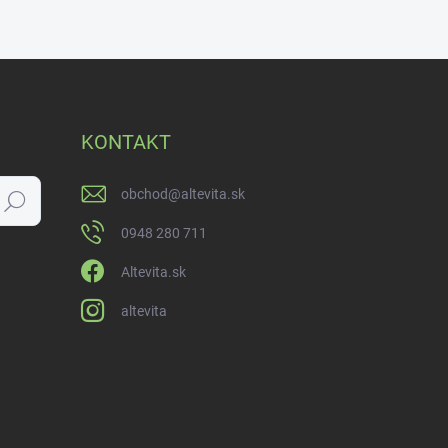
KONTAKT
obchod
@
altevita.sk
Hľadať
0948 280 711
Altevita.sk
altevita