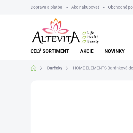
Prejsť
Doprava a platba
Ako nakupovať
Obchodné po
na
obsah
CELÝ SORTIMENT
AKCIE
NOVINKY
Domov
Darčeky
HOME ELEMENTS Baránková deka
Neohodnotené
Podrobnosti hodnote