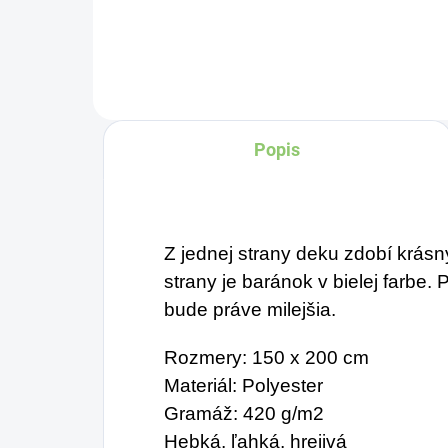
Tvorí ju, dokonca, až
v množstve 80 %. Ako
dobre vieme, pokožku
ovplyvňujú mnohé
Popis
faktory, dôsledkom
čoho môže produkcia
kolagénu zanikať. Preto
rad prichádza na
Z jednej strany deku zdobí krásn
produkt Verisol, ktorý je
strany je baránok v bielej farbe. 
v tomto prípade
bude práve milejšia.
skvelým riešením.
Rozmery: 150 x 200 cm
Materiál: Polyester
Gramáž: 420 g/m2
Hebká, ľahká, hrejivá