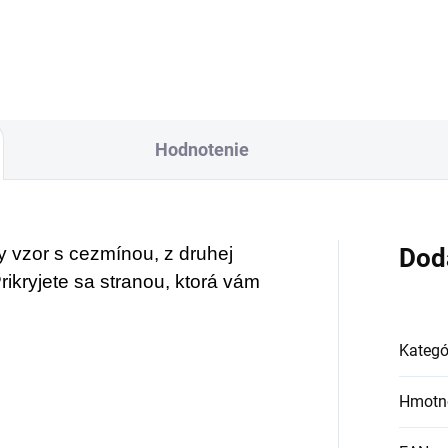
Hodnotenie
y vzor s cezmínou, z druhej
Dod
Prikryjete sa stranou, ktorá vám
Kategó
Hmotn