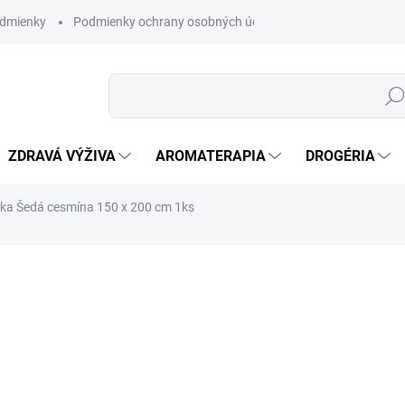
dmienky
Podmienky ochrany osobných údajov
Hľad
ZDRAVÁ VÝŽIVA
AROMATERAPIA
DROGÉRIA
 Šedá cesmína 150 x 200 cm 1ks
nia
ZNAČKA:
HOME ELEMENTS
SKLADOM
(5 KS)
Mikroflanelová deka s 
Zababušenie sa do hreji
popoludňajšom odpočink