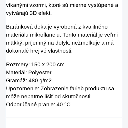
prísad. Je skvelá na
dôsledkom čoho
vtkanými vzormi, ktoré sú mierne vystúpené a
zahnanie smädu
môže produkcia
vytvárajú 3D efekt.
alebo len ako
kolagénu zanikať.
Baránková deka je vyrobená z kvalitného
osvieženie v týchto
Preto rad prichádza
materiálu mikroflanelu. Tento materiál je veľmi
sparných dňoch.
na produkt Verisol,
mäkký, príjemný na dotyk, nežmolkuje a má
ktorý je v tomto
dokonalé hrejivé vlastnosti.
prípade skvelým
Rozmery: 150 x 200 cm
riešením.
Materiál: Polyester
Gramáž: 480 g/m2
Upozornenie: Zobrazenie farieb produktu sa
môže nepatrne líšiť od skutočnosti.
Odporúčané pranie: 40 °C