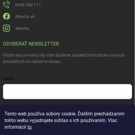
0948 280 711
Altevita.sk
altevita
ODOBERAŤ NEWSLETTER
Vložte svoj e-mail a my Vám budeme zasielať informácie o nových
produktoch na našom e-shope.
EMAIL
Vložením e-mailu súhlasíte s
podmienkami ochrany osobných údajov
Tento web používa súbory cookie. Ďalším prechádzaním
Prihlásiť sa
tohto webu vyjadrujete súhlas s ich používaním. Viac
informácií
tu
.