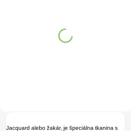
SKLADOM
VYPREDANÉ
(>5 KS)
Charlie's Organics sýtená
Altevita Collagen
pitná voda s malinovou a
Peptides Pure Premium
limetkovou šťavou 330
Box 25 x 8g
ml
Detail
Detail
Zažite pravú
Kolagén sa považuje
osviežujúcu chuť s
za hlavnú zložku
Charlie's Organics.
pokožky. Tvorí ju,
Táto perlivá voda s
dokonca, až
prírodnou malinovou
v množstve 80 %.
a limetkovou šťavou
Ako dobre vieme,
je vyrobená z BIO
pokožku ovplyvňujú
certifikovaných
mnohé faktory,
Jacquard alebo žakár, je špeciálna tkanina s