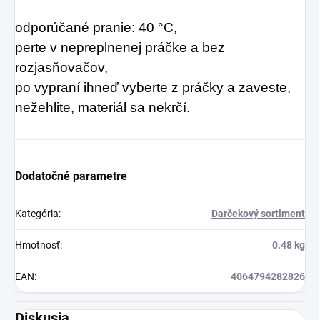
odporúčané pranie: 40 °C,
perte v nepreplnenej práčke a bez
rozjasňovačov,
po vypraní ihneď vyberte z práčky a zaveste,
nežehlite, materiál sa nekrčí.
Dodatočné parametre
Kategória
:
Darčekový sortiment
Hmotnosť
:
0.48 kg
EAN
:
4064794282826
Diskusia