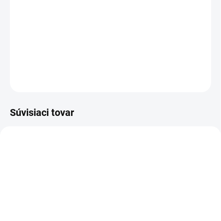
skvelé termoregulačné vlastnosti a ich údržba
je naozaj jednoduchá. Sú vhodné aj ako
prehoz.
DETAILNÉ INFORMÁCIE
OPÝTAŤ SA
STRÁŽIŤ
Súvisiaci tovar
NOVINKA
83300
SKLADOM
(>5 KS)