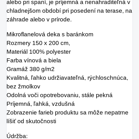
alebo pri spaní, je príjemná a nenahraditeľná v
kolagénu zanikať.
chladnejšom období pri posedení na terase, na
Preto rad prichádza
záhrade alebo v prírode.
na produkt Verisol,
Mikroflanelová deka s baránkom
ktorý je v tomto
Rozmery 150 x 200 cm,
prípade skvelým
Materiál 100% polyester
riešením.
Farba vínová a biela
Gramáž 380 g/m2
Kvalitná, ľahko udržiavateľná, rýchloschnúca,
bez žmolkov
Odolná voči opotrebovaniu, stále pekná
Príjemná, ľahká, vzdušná
Zobrazenie farieb produktu sa môže nepatrne
líšiť od skutočnosti
Údržba: