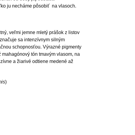
koľko ju necháme pôsobiť na vlasoch.
ný, veľmi jemne mletý prášok z listov
yznačuje sa intenzívnym silným
račnou schopnosťou. Výrazné pigmenty
 až mahagónový tón tmavým vlasom, na
nzívne a žiarivé odtiene medené až
mis
)