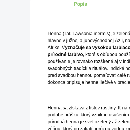
Popis
Henna ( lat. Lawsonia inermis) je zelená 
hlavne v južnej a juhovýchodnej Ázii, n
Afrike. V
yznačuje sa vysokou farbiac
prírodné farbivo,
ktoré s obľubou použí
používanie je rovnako rozšírené aj v Ind
svadobných tradícií a rituálov. Indické
pred svadbou hennou pomaľovať celé ruk
dokonca pripisuje henne liečivé vibrácie
Henna sa získava z listov rastliny. K n
podobe prášku, ktorý vznikne usušením a
prírodná henna je svetlozelený až zele
vôňou, ktorý po zaliatí horúcou vodou 