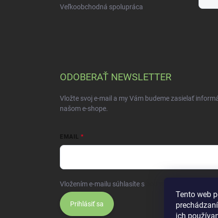
Veľkoobchodná spolupráca
ODOBERAŤ NEWSLETTER
Vložte svoj e-mail a my Vám budeme zasielať inform
našom e-shope.
EMAIL
Vložením e-mailu súhlasíte s
podmienkami ochrany 
Tento web p
Prihlásiť sa
prechádzaní
ich používa