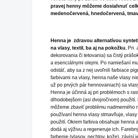
pravej henny môžeme dosiahnuť celk
medenočervená, hnedočervená, tma
Henna je zdravou alternatívou synte
na vlasy, textil, ba aj na pokožku.
Pri a
dekorovania či tetovania) sa čistý práš
a esenciálnymi olejmi. Po namiešaní m
odstáť, aby sa z nej uvoľnili farbiace p
farbivami na vlasy, henna naše vlasy niele
už po prvých pár hennovaniach) sa vlasy
Henna je účinná aj pri problémoch s ras
dlhodobejšom (asi dvojročnom) použití. 
môžeme zbaviť problému nadmerného m
používaní henna vlasy stmavňuje, vlasy 
použití. Okrem farbiva obsahuje henna aj
dodá aj výživu a regeneruje ich. Farebn
farbenie (vlasov, nechtov, kože), závisí 