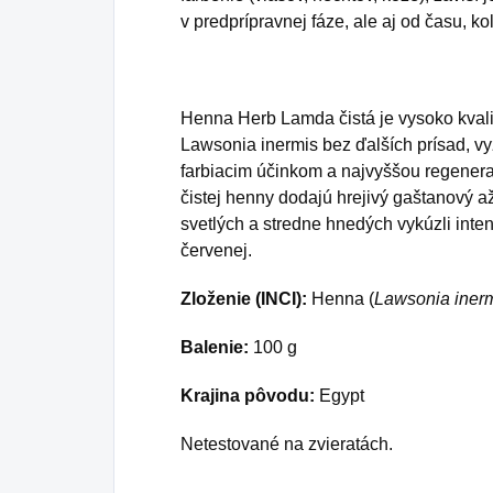
v predprípravnej fáze, ale aj od času, 
Henna Herb Lamda čistá je vysoko kvalit
Lawsonia inermis bez ďalších prísad, v
farbiacim účinkom a najvyššou regene
čistej henny dodajú hrejivý gaštanový
svetlých a stredne hnedých vykúzli inte
červenej.
Zloženie (INCI):
Henna (
Lawsonia iner
Balenie:
100 g
Krajina pôvodu:
Egypt
Netestované na zvieratách.