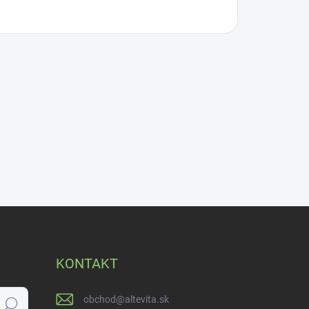
KONTAKT
obchod
@
altevita.sk
Hľadať