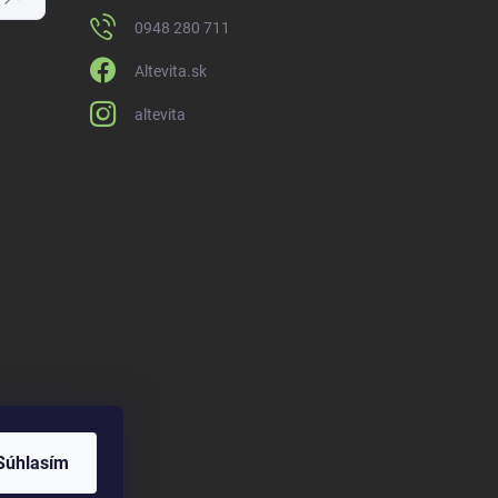
0948 280 711
Altevita.sk
altevita
Súhlasím