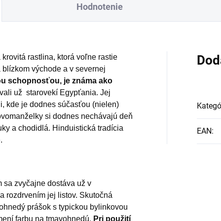
Hodnotenie
krovitá rastlina, ktorá voľne rastie
Dod
a blízkom východe a v severnej
ou schopnosťou, je známa ako
vali už starovekí Egypťania. Jej
ii, kde je dodnes súčasťou (nielen)
Kategó
 novomanželky si dodnes nechávajú deň
y a chodidlá. Hinduistická tradícia
EAN
:
.
ám sa zvyčajne dostáva už v
 rozdrvením jej listov. Skutočná
nohnedý prášok s typickou bylinkovou
zmení farbu na tmavohnedú.
Pri použití