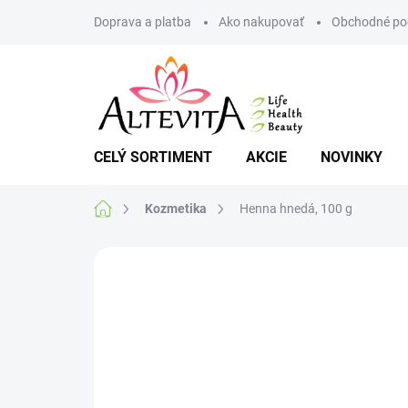
Prejsť
Doprava a platba
Ako nakupovať
Obchodné po
na
obsah
CELÝ SORTIMENT
AKCIE
NOVINKY
Domov
Kozmetika
Henna hnedá, 100 g
Neohodnotené
Podrobnosti hodnote