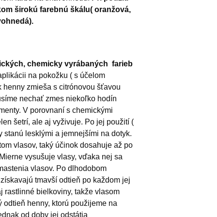
om širokú farebnú škálu( oranžová,
vohnedá).
tických, chemicky vyrábaných farieb
plikácii na pokožku ( s účelom
ok henny zmieša s citrónovou šťavou
usíme nechať zmes niekoľko hodín
igmenty. V porovnaní s chemickými
n šetrí, ale aj vyživuje. Po jej použití (
 stanú lesklými a jemnejšími na dotyk.
tom vlasov, taký účinok dosahuje až po
Mierne vysušuje vlasy, vďaka nej sa
astenia vlasov. Po dlhodobom
získavajú tmavší odtieň po každom jej
 rastlinné bielkoviny, takže vlasom
ý odtieň henny, ktorú použijeme na
jednak od doby jej odstátia