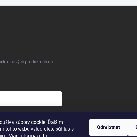
ácie o nových produktoch na
osobných údajov
oužíva súbory cookie. Ďalším
Odmietnuť
m tohto webu vyjadrujete súhlas s
ním. Viac informácií
tu
.