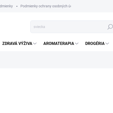
dmienky
Podmienky ochrany osobných údajov
Hľad
ZDRAVÁ VÝŽIVA
AROMATERAPIA
DROGÉRIA
nia
SKLADOM
(>5 KS)
Henna je zdravou alternatív
vlasy, textil, ba aj na pokožku