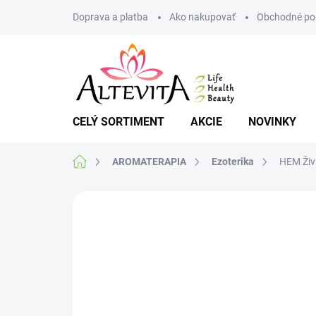
Prejsť
Doprava a platba
Ako nakupovať
Obchodné po
na
obsah
CELÝ SORTIMENT
AKCIE
NOVINKY
Domov
AROMATERAPIA
Ezoterika
HEM Živ
Neohodnotené
Podrobnosti hodnote