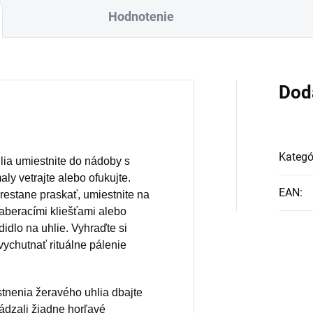
Hodnotenie
Dod
Kategó
ia umiestnite do nádoby s
ly vetrajte alebo ofukujte.
EAN
:
prestane praskať, umiestnite na
Naberacími kliešťami alebo
didlo na uhlie. Vyhraďte si
vychutnať rituálne pálenie
tnenia žeravého uhlia dbajte
hádzali žiadne horľavé