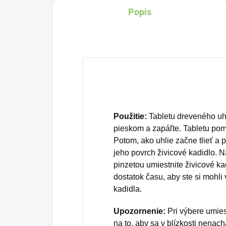
Popis
Použitie:
Tabletu dreveného uhl
pieskom a zapáľte. Tabletu poma
Potom, ako uhlie začne tlieť a 
jeho povrch živicové kadidlo. 
pinzetou umiestnite živicové ka
dostatok času, aby ste si mohli 
kadidla.
Upozornenie:
Pri výbere umies
na to, aby sa v blízkosti nenac