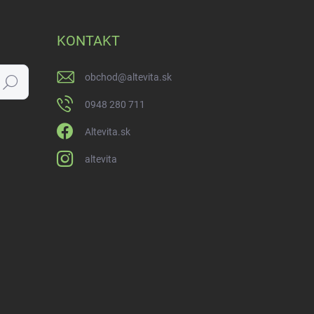
KONTAKT
obchod
@
altevita.sk
Hľadať
0948 280 711
Altevita.sk
altevita