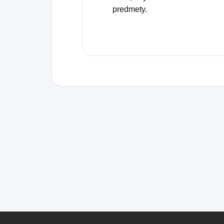
predmety.
Z