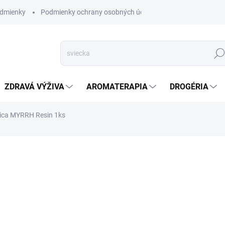
dmienky
Podmienky ochrany osobných údajov
Hľad
ZDRAVÁ VÝŽIVA
AROMATERAPIA
DROGÉRIA
ica MYRRH Resin 1ks
nia
ZNAČKA:
HEM
SKLADOM
(>5 KS)
Počas raného hľadania parfum
živice. Sú odvodené z kôry st
príjemnú drevitú arómu, ktor
živice väčšinou spájané s 