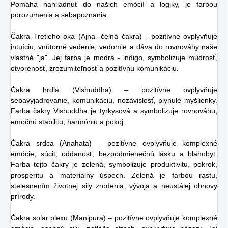
Pomáha nahliadnuť do našich emócií a logiky, je farbou
porozumenia a sebapoznania.
Čakra Tretieho oka (Ajna -čelná čakra) - pozitívne ovplyvňuje
intuíciu, vnútorné vedenie, vedomie a dáva do rovnováhy naše
vlastné "ja". Jej farba je modrá - indigo, symbolizuje múdrosť,
otvorenosť, zrozumiteľnosť a pozitívnu komunikáciu.
Čakra hrdla (Vishuddha) – pozitívne ovplyvňuje
sebavyjadrovanie, komunikáciu, nezávislosť, plynulé myšlienky.
Farba čakry Vishuddha je tyrkysová a symbolizuje rovnováhu,
emočnú stabilitu, harmóniu a pokoj.
Čakra srdca (Anahata) – pozitívne ovplyvňuje komplexné
emócie, súcit, oddanosť, bezpodmienečnú lásku a blahobyt.
Farba tejto čakry je zelená, symbolizuje produktivitu, pokrok,
prosperitu a materiálny úspech. Zelená je farbou rastu,
stelesnením životnej sily zrodenia, vývoja a neustálej obnovy
prírody.
Čakra solar plexu (Manipura) – pozitívne ovplyvňuje komplexné