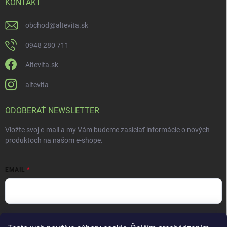
KONTAKT
obchod
@
altevita.sk
0948 280 711
Altevita.sk
altevita
ODOBERAŤ NEWSLETTER
Vložte svoj e-mail a my Vám budeme zasielať informácie o nových
produktoch na našom e-shope.
EMAIL
Vložením e-mailu súhlasíte s
podmienkami ochrany osobných údajov