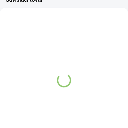
NOVINKA
83247
VYPREDANÉ
Charlie's Organics sýtená
pitná voda s malinovou a
limetkovou šťavou 330
ml
Detail
Zažite pravú
osviežujúcu chuť s
Charlie's Organics.