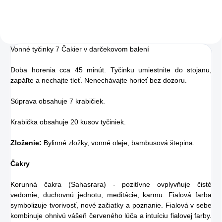
Táto perlivá voda s
prírodnou malinovou
a limetkovou šťavou
Vonné tyčinky 7 Čakier v darčekovom balení
je vyrobená z BIO
certifikovaných
Doba horenia cca 45 minút. Tyčinku umiestnite do stojanu,
zapáľte a nechajte tleť. Nenechávajte horieť bez dozoru.
prísad. Je skvelá na
zahnanie smädu
Súprava obsahuje 7 krabičiek.
alebo len ako
Krabička obsahuje 20 kusov tyčiniek.
osvieženie v týchto
sparných dňoch.
Zloženie:
Bylinné zložky, vonné oleje, bambusová štepina.
Čakry
Korunná čakra (Sahasrara) - pozitívne ovplyvňuje čisté
vedomie, duchovnú jednotu, meditácie, karmu. Fialová farba
symbolizuje tvorivosť, nové začiatky a poznanie. Fialová v sebe
kombinuje ohnivú vášeň červeného lúča a intuíciu fialovej farby.