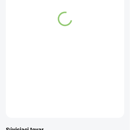
VYPREDANÉ
Mix vôní:
Sahasrara, Ajna, Vishuddha, Anahta, Manipura,
Swadhishthara, Muladhara
DETAILNÉ INFORMÁCIE
OPÝTAŤ SA
STRÁŽIŤ
Súvisiaci tovar