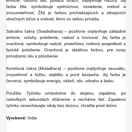
emócie, osobnú silu, potláča strach, ovplyvňuje názory. Jej
farba žltá, symbolizuje optimizmus, osvietenie, vrelosť a
zrozumiteľnosť. Žltá je farbou prichádzajúcich a silnejúcich
slnečných lúčov a vrelosti, ktorú so sebou prináša.
Sakrálna čakra (Svadisthana) – pozitívne ovplyvňuje základné
emócie, vzťahy, potešenie, radosť a tvorivosť. Jej farba je
oranžová, symbolizuje radosť, priateľstvo, rodinnú pospolitosť a
fyzické potešenie. Oranžová je ideálnou farbou, pre svoju
prirodzenú silu a pôsobenie.
Koreňová čakra (Muladhara) – pozitívne ovplyvňuje sexualitu,
zmyselnosť a túžbu, stabilitu a pocit bezpečia. Jej farba je
červená, symbolizuje energiu, vášeň, silu, odvahu a lásku.
Použitie: Tyčinku umiestnime do stojanu, zapálime, po
niekoľkých sekundách sfúkneme a necháme tleť. Zapálenú
tyčinku nenechávajte nikdy bez dozoru, chráňte pred deťmi.
Vyrobené:
India