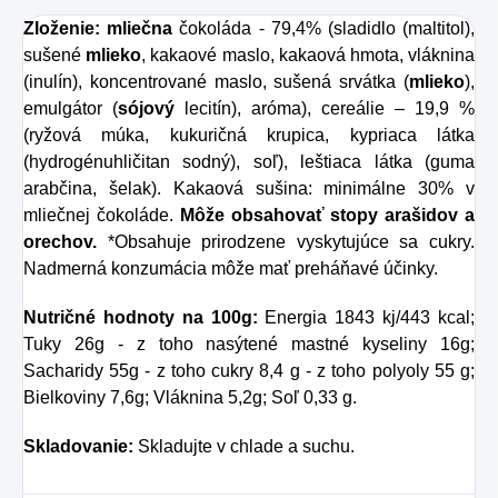
Zloženie:
mliečna
čokoláda - 79,4% (sladidlo (maltitol),
sušené
mlieko
, kakaové maslo, kakaová hmota, vláknina
(inulín), koncentrované maslo, sušená srvátka (
mlieko
),
emulgátor (
sójový
lecitín), aróma), cereálie – 19,9 %
(ryžová múka, kukuričná krupica, kypriaca látka
(hydrogénuhličitan sodný), soľ), leštiaca látka (guma
arabčina, šelak). Kakaová sušina: minimálne 30% v
mliečnej čokoláde.
Môže obsahovať stopy arašidov a
orechov.
*Obsahuje prirodzene vyskytujúce sa cukry.
Nadmerná konzumácia môže mať preháňavé účinky.
Nutričné hodnoty na 100g:
Energia 1843 kj/443 kcal;
Tuky 26g - z toho nasýtené mastné kyseliny 16g;
Sacharidy 55g - z toho cukry 8,4 g - z toho polyoly 55 g;
Bielkoviny 7,6g; Vláknina 5,2g; Soľ 0,33 g.
Skladovanie:
Skladujte v chlade a suchu.