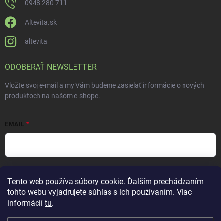
0948 280 711
Altevita.sk
altevita
ODOBERAŤ NEWSLETTER
Vložte svoj e-mail a my Vám budeme zasielať informácie o nových
produktoch na našom e-shope.
EMAIL
Vložením e-mailu súhlasíte s
podmienkami ochrany osobných údajov
Tento web používa súbory cookie. Ďalším prechádzaním
Prihlásiť sa
tohto webu vyjadrujete súhlas s ich používaním. Viac
informácií
tu
.