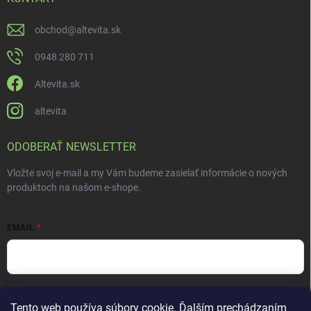
obchod
@
altevita.sk
0948 280 711
Altevita.sk
altevita
ODOBERAŤ NEWSLETTER
Vložte svoj e-mail a my Vám budeme zasielať informácie o nových
produktoch na našom e-shope.
EMAIL
Vložením e-mailu súhlasíte s
podmienkami ochrany osobných údajov
Tento web používa súbory cookie. Ďalším prechádzaním