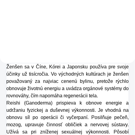
Zažite pravú
osviežujúcu chuť s
Charlie's Organics.
Táto perlivá voda s
prírodnou malinovou
a limetkovou šťavou
Ženšen sa v Číne, Kórei a Japonsku používa pre svoje
je vyrobená z BIO
účinky už tisícročia. Vo východných kultúrach je ženšen
certifikovaných
považovaný za najviac cenenú bylinu, pretože rýchlo
prísad. Je skvelá na
obnovuje životnú energiu a uvádza orgánové systémy do
zahnanie smädu
rovnováhy, čím napomáha regenerácii tela.
Reishi (Ganoderma) prispieva k obnove energie a
alebo len ako
udržaniu fyzickej a duševnej výkonnosti. Je vhodná na
osvieženie v týchto
obnovu síl po operácii či vyčerpaní. Posilňuje pečeň,
sparných dňoch.
mozog, upravuje činnosť obličiek a nervovej sústavy.
Užívá sa pri zníženej sexuálnej výkonnosti. Pôsobí