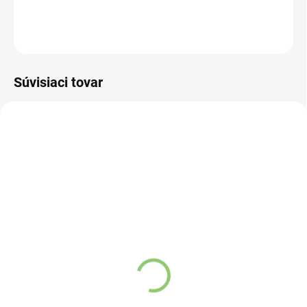
DETAILNÉ INFORMÁCIE
OPÝTAŤ SA
STRÁŽIŤ
Súvisiaci tovar
NOVINKA
83247
VYPREDANÉ
Charlie's Organics sýtená
pitná voda s malinovou a
limetkovou šťavou 330
ml
Detail