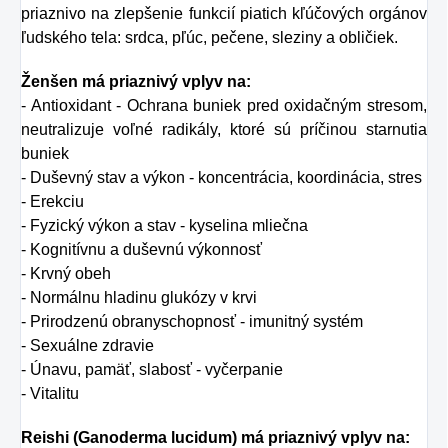
priaznivo na zlepšenie funkcií piatich kľúčových orgánov
ľudského tela: srdca, pľúc, pečene, sleziny a obličiek.
Ženšen má priaznivý vplyv na:
- Antioxidant - Ochrana buniek pred oxidačným stresom,
neutralizuje voľné radikály, ktoré sú príčinou starnutia
buniek
- Duševný stav a výkon - koncentrácia, koordinácia, stres
- Erekciu
- Fyzický výkon a stav - kyselina mliečna
- Kognitívnu a duševnú výkonnosť
- Krvný obeh
- Normálnu hladinu glukózy v krvi
- Prirodzenú obranyschopnosť - imunitný systém
- Sexuálne zdravie
- Únavu, pamäť, slabosť - vyčerpanie
- Vitalitu
Reishi (Ganoderma lucidum) má priaznivý vplyv na: