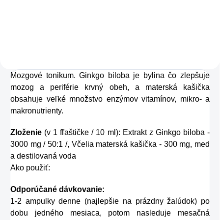
osviežujúcu chuť s
Charlie's Organics.
Táto perlivá voda s
prírodnou malinovou
a limetkovou šťavou
Mozgové tonikum. Ginkgo biloba je bylina čo zlepšuje
je vyrobená z BIO
mozog a periférie krvný obeh, a materská kašička
certifikovaných
obsahuje veľké množstvo enzýmov vitamínov, mikro- a
prísad. Je skvelá na
makronutrienty.
zahnanie smädu
Zloženie
(v 1 fľaštičke / 10 ml): Extrakt z Ginkgo biloba -
alebo len ako
3000 mg / 50:1 /, Včelia materská kašička - 300 mg, med
osvieženie v týchto
a destilovaná voda
sparných dňoch.
Ako použiť:
Odporúčané dávkovanie:
1-2 ampulky denne (najlepšie na prázdny žalúdok) po
dobu jedného mesiaca, potom nasleduje mesačná