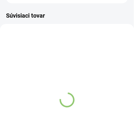
Súvisiaci tovar
NOVINKA
83247
VYPREDANÉ
Charlie's Organics sýtená
pitná voda s malinovou a
limetkovou šťavou 330
ml
Detail
Zažite pravú