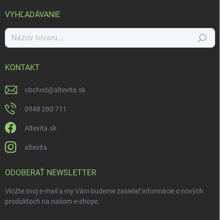
VYHĽADÁVANIE
Hľadať
KONTAKT
obchod
@
altevita.sk
0948 280 711
Altevita.sk
altevita
ODOBERAŤ NEWSLETTER
Vložte svoj e-mail a my Vám budeme zasielať informácie o nových
produktoch na našom e-shope.