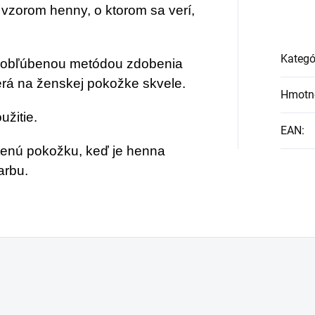
 vzorom henny, o ktorom sa verí,
Kategó
i obľúbenou metódou zdobenia
zerá na ženskej pokožke skvele.
Hmotn
užitie.
EAN
:
tenú pokožku, keď je henna
arbu.