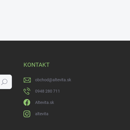
KONTAKT
obchod
@
altevita.sk
Hľadať
0948 280 711
Altevita.sk
altevita