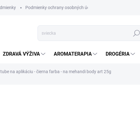
dmienky
Podmienky ochrany osobných údajov
Hľad
ZDRAVÁ VÝŽIVA
AROMATERAPIA
DROGÉRIA
ube na aplikáciu - čierna farba - na mehandi body art 25g
nia
ZNAČKA:
GOLECHA
VYPREDANÉ
Mehendi je umenie zdob
DETAILNÉ INFORMÁCIE