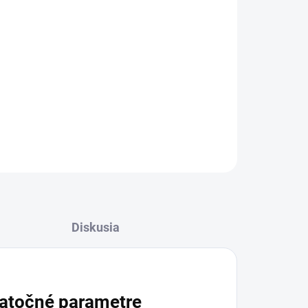
OPÝTAŤ SA
STRÁŽIŤ
Diskusia
atočné parametre