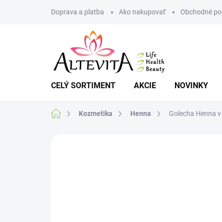
Prejsť
Doprava a platba
Ako nakupovať
Obchodné po
na
obsah
CELÝ SORTIMENT
AKCIE
NOVINKY
Domov
Kozmetika
Henna
Golecha Henna v t
Neohodnotené
Podrobnosti hodnote