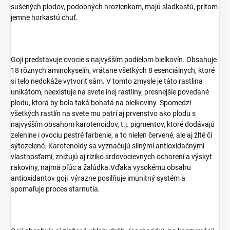
sušených plodov, podobných hrozienkam, majú sladkastú, pritom
jemne horkastú chuť.
Goji predstavuje ovocie s najvyšším podielom bielkovín. Obsahuje
18 rôznych aminokyselín, vrátane všetkých 8 esenciálnych, ktoré
si telo nedokáže vytvoriť sám. V tomto zmysle je táto rastlina
unikátom, neexistuje na svete inej rastliny, presnejšie povedané
plodu, ktorá by bola taká bohatá na bielkoviny. Spomedzi
všetkých rastlín na svete mu patrí aj prvenstvo ako plodu s
najvyšším obsahom karotenoidov, t.j. pigmentov, ktoré dodávajú
zelenine i ovociu pestré farbenie, a to nielen červené, ale aj žlté či
sýtozelené. Karotenoidy sa vyznačujú silnými antioxidačnými
vlastnosťami, znižujú aj riziko srdovocievnych ochorení a výskyt
rakoviny, najmä pľúc a žalúdka.Vďaka vysokému obsahu
antioxidantov goji výrazne posilňuje imunitný systém a
spomaľuje proces starnutia.