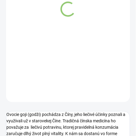
VYPREDANÉ
DETAILNÉ INFORMÁCIE
OPÝTAŤ SA
STRÁŽIŤ
Ovocie goji (godži) pochádza z Číny, jeho liečivé účinky poznali a
využívali už v starovekej Číne. Tradičná čínska medicína ho
považuje za liečivú potravinu, ktorej pravidelná konzumácia
zaručuje dlhý život plný vitality. K nám sa dostanú vo forme