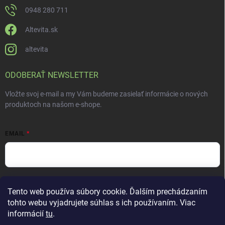
0948 280 711
Altevita.sk
altevita
ODOBERAŤ NEWSLETTER
Vložte svoj e-mail a my Vám budeme zasielať informácie o nových
produktoch na našom e-shope.
EMAIL
Vložením e-mailu súhlasíte s
podmienkami ochrany osobných údajov
Tento web používa súbory cookie. Ďalším prechádzaním
Prihlásiť sa
tohto webu vyjadrujete súhlas s ich používaním. Viac
informácií
tu
.