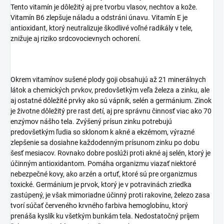
Tento vitamín je dôležitý aj pre tvorbu vlasov, nechtov a kože.
Vitamín B6 zlepšuje náladu a odstráni únavu. Vitamín E je
antioxidant, ktorý neutralizuje škodlivé voľné radikály v tele,
znižuje aj riziko srdcovocievnych ochorení.
Okrem vitamínov sušené plody goji obsahujú až 21 minerálnych
látok a chemických prvkov, predovšetkým veľa železa a zinku, ale
aj ostatné dôležité prvky ako sú vápnik, selén a germánium. Zinok
je životne dôležitý pre rast detí, aj pre správnu činnosť viac ako 70
enzýmov nášho tela. Zvýšený prísun zinku potrebujú
predovšetkým ľudia so sklonom k akné a ekzémom, výrazné
zlepšenie sa dosiahne každodenným prísunom zinku po dobu
šesť mesiacov. Rovnako dobre poslúži proti akné aj selén, ktorý je
účinným antioxidantom. Pomáha organizmu viazať niektoré
nebezpečné kovy, ako arzén a ortuť, ktoré sú pre organizmus
toxické. Germánium je prvok, ktorý je v potravinách zriedka
zastúpený, je však mimoriadne účinný proti rakovine, železo zasa
tvorí súčať červeného krvného farbiva hemoglobínu, ktorý
prenáša kyslík ku všetkým bunkám tela. Nedostatočný príjem