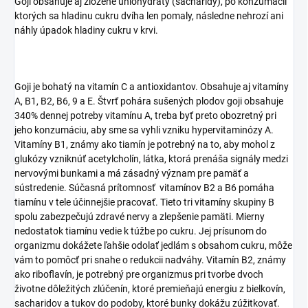
Goji obsahuje aj zložené uhlohydráty (sacharidy), po konzumácii
ktorých sa hladinu cukru dvíha len pomaly, následne nehrozí ani
náhly úpadok hladiny cukru v krvi.
Goji je bohatý na vitamín C a antioxidantov. Obsahuje aj vitamíny
A, B1, B2, B6, 9 a E. Štvrť pohára sušených plodov goji obsahuje
340% dennej potreby vitamínu A, treba byť preto obozretný pri
jeho konzumáciu, aby sme sa vyhli vzniku hypervitaminózy A.
Vitamíny B1, známy ako tiamín je potrebný na to, aby mohol z
glukózy vzniknúť acetylcholín, látka, ktorá prenáša signály medzi
nervovými bunkami a má zásadný význam pre pamäť a
sústredenie. Súčasná prítomnosť vitamínov B2 a B6 pomáha
tiamínu v tele účinnejšie pracovať. Tieto tri vitamíny skupiny B
spolu zabezpečujú zdravé nervy a zlepšenie pamäti. Mierny
nedostatok tiamínu vedie k túžbe po cukru. Jej prísunom do
organizmu dokážete ľahšie odolať jedlám s obsahom cukru, môže
vám to pomôcť pri snahe o redukcii nadváhy. Vitamín B2, známy
ako riboflavín, je potrebný pre organizmus pri tvorbe dvoch
životne dôležitých zlúčenín, ktoré premieňajú energiu z bielkovín,
sacharidov a tukov do podoby, ktoré bunky dokážu zúžitkovať.