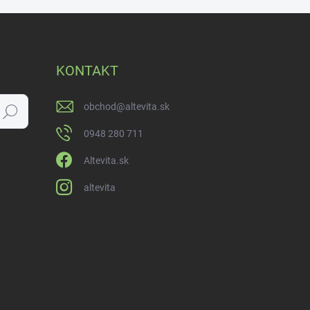
KONTAKT
obchod
@
altevita.sk
Hľadať
0948 280 711
Altevita.sk
altevita