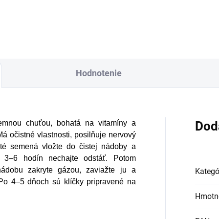
harmónie a
inčekovým podtónom,
duchovného pokoj
m vytvára uzemnenú
stabilnú atmosféru. Je
odná pre zákazníkov,
Hodnotenie
orí uprednostňujú
šie, tradičnejšie
ómy často spájané s
ditáciou, jogovou
jemnou chuťou, bohatá na vitamíny a
Dod
axou alebo
á očistné vlastnosti, posilňuje nervový
té semená vložte do čistej nádoby a
stredeným
a 3–6 hodín nechajte odstáť. Potom
počinkom.
nádobu zakryte gázou, zaviažte ju a
Kategó
 Po 4–5 dňoch sú klíčky pripravené na
Hmotn