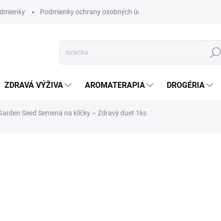
dmienky
Podmienky ochrany osobných údajov
Hľad
ZDRAVÁ VÝŽIVA
AROMATERAPIA
DROGÉRIA
Garden Seed Semená na klíčky – Zdravý duet 1ks
nia
ZNAČKA:
GARDEN SEED
VYPREDANÉ
Zmes semien lucerny a ďatel
minerály, zvlášť odporúčaná