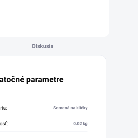
Charlie's Organics. Táto
a
perlivá voda s prírodnou
malinovou a limetkovou
šťavou je vyrobená z
BIO certifikovaných
Diskusia
prísad. Je skvelá na
zahnanie smädu alebo
len ako osvieženie v
atočné parametre
týchto sparných dňoch.
ria
:
Semená na klíčky
osť
:
0.02 kg