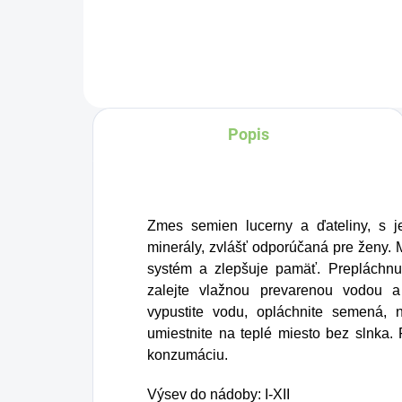
pokojnú arómu s jemne
kl
tradičný charakter, ktorý
čí
osloví zákazníkov
a 
hľadajúcich niečo
vh
Popis
výrazné, no zároveň
kt
jemné.
hlb
ar
me
Zmes semien lucerny a ďateliny, s 
pr
minerály, zvlášť odporúčaná pre ženy. M
systém a zlepšuje pamäť. Prepláchnu
sú
zalejte vlažnou prevarenou vodou 
od
vypustite vodu, opláchnite semená, 
umiestnite na teplé miesto bez slnka.
konzumáciu.
Výsev do nádoby: I-XII