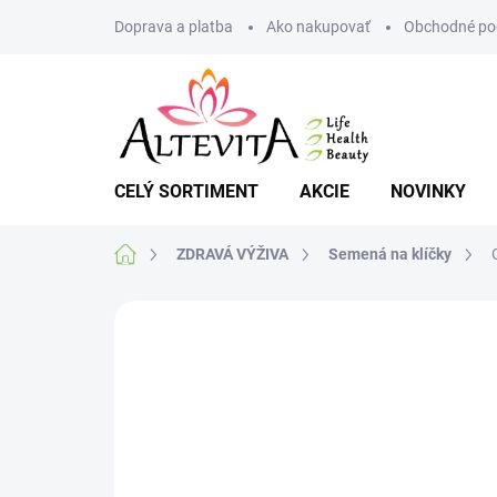
Prejsť
Doprava a platba
Ako nakupovať
Obchodné po
na
obsah
CELÝ SORTIMENT
AKCIE
NOVINKY
Domov
ZDRAVÁ VÝŽIVA
Semená na klíčky
Neohodnotené
Podrobnosti hodnote