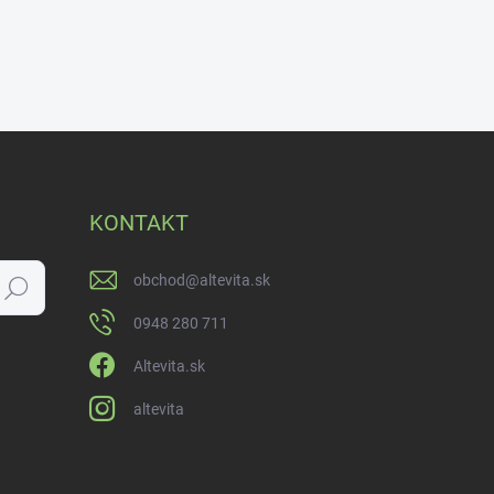
KONTAKT
obchod
@
altevita.sk
Hľadať
0948 280 711
Altevita.sk
altevita