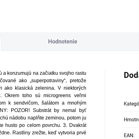
Hodnotenie
ajú a konzumujú na začiatku svojho rastu
Dod
čované ako „superpotraviny“, pretože
n ako klasická zelenina. V niektorých
ný. Okrem toho sú microgreens veľmi
kom k sendvičom, šalátom a mnohým
Kategó
Y: POZOR! Substrát by nemal byť
 Plochú nádobu naplňte zeminou, potom ju
Hmotn
te husto po celom povrchu. 3. Dvakrát
dne. Rastliny zrežte, keď vytvoria prvé
EAN
: