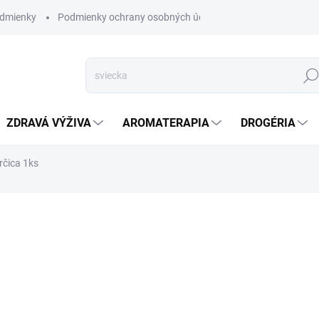
dmienky
Podmienky ochrany osobných údajov
Hľad
ZDRAVÁ VÝŽIVA
AROMATERAPIA
DROGÉRIA
rčica 1ks
nia
ZNAČKA:
GARDEN SEED
SKLADOM
(>5 KS)
Microgreens sú rastliny, kto
rastu ako prvý - pár listov.