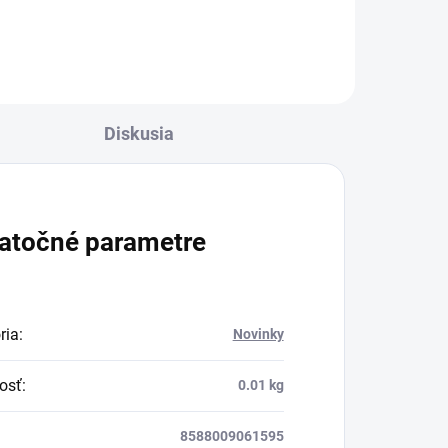
Diskusia
atočné parametre
ria
:
Novinky
osť
:
0.01 kg
8588009061595