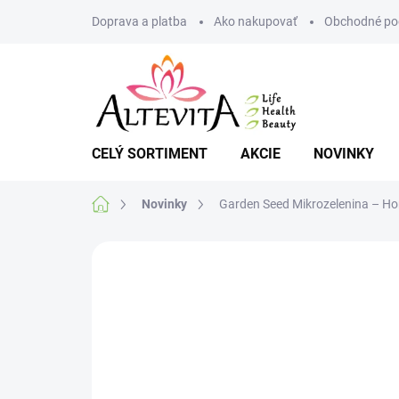
Prejsť
Doprava a platba
Ako nakupovať
Obchodné po
na
obsah
CELÝ SORTIMENT
AKCIE
NOVINKY
Domov
Novinky
Garden Seed Mikrozelenina – Ho
Neohodnotené
Podrobnosti hodnote