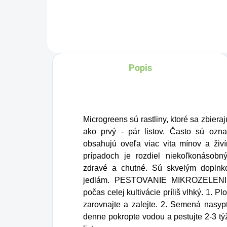
Charlie's Organics. Táto
perlivá voda s prírodnou
malinovou a limetkovou
šťavou je vyrobená z
Popis
BIO certifikovaných
prísad. Je skvelá na
zahnanie smädu alebo
len ako osvieženie v
Microgreens sú rastliny, ktoré sa zbier
týchto sparných dňoch.
ako prvý - pár listov. Často sú ozna
obsahujú oveľa viac vita mínov a živí
prípadoch je rozdiel niekoľkonásob
zdravé a chutné. Sú skvelým dopln
jedlám. PESTOVANIE MIKROZELENIN
počas celej kultivácie príliš vlhký. 1.
zarovnajte a zalejte. 2. Semená nasyp
denne pokropte vodou a pestujte 2-3 týž