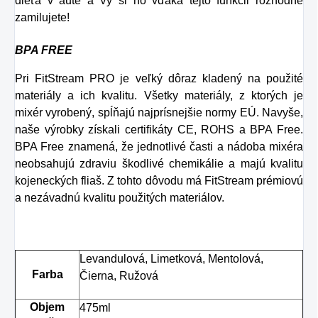
dieťa v aute a Vy si ho vďaka tejto funkcii rozhodne
zamilujete!
BPA FREE
Pri FitStream PRO je veľký dôraz kladený na použité
materiály a ich kvalitu. Všetky materiály, z ktorých je
mixér vyrobený, spĺňajú najprísnejšie normy EÚ. Navyše,
naše výrobky získali certifikáty CE, ROHS a BPA Free.
BPA Free znamená, že jednotlivé časti a nádoba mixéra
neobsahujú zdraviu škodlivé chemikálie a majú kvalitu
kojeneckých fliaš. Z tohto dôvodu má FitStream prémiovú
a nezávadnú kvalitu použitých materiálov.
Levandulová, Limetková, Mentolová,
Farba
Čierna, Ružová
Objem
475ml