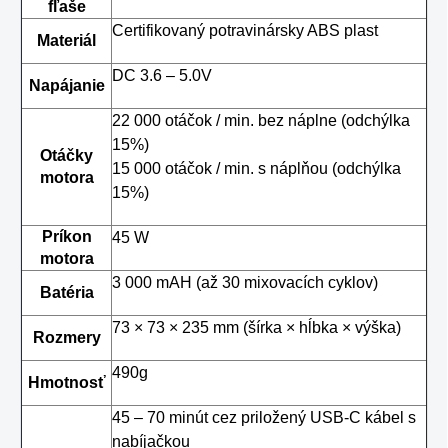
fľaše
Certifikovaný potravinársky ABS plast
Materiál
DC 3.6 – 5.0V
Napájanie
22 000 otáčok / min. bez náplne (odchýlka
15%)
Otáčky
15 000 otáčok / min. s náplňou (odchýlka
motora
15%)
Príkon
45 W
motora
3 000 mAH (až 30 mixovacích cyklov)
Batéria
73 × 73 × 235 mm (šírka × hĺbka × výška)
Rozmery
490g
Hmotnosť
45 – 70 minút cez priložený USB-C kábel s
nabíjačkou