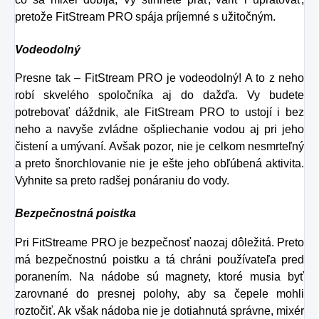
pretože FitStream PRO spája príjemné s užitočným.
Vodeodolný
Presne tak – FitStream PRO je vodeodolný! A to z neho
robí skvelého spoločníka aj do dažďa. Vy budete
potrebovať dáždnik, ale FitStream PRO to ustojí i bez
neho a navyše zvládne ošpliechanie vodou aj pri jeho
čistení a umývaní. Avšak pozor, nie je celkom nesmrteľný
a preto šnorchlovanie nie je ešte jeho obľúbená aktivita.
Vyhnite sa preto radšej ponáraniu do vody.
Bezpečnostná poistka
Pri FitStreame PRO je bezpečnosť naozaj dôležitá. Preto
má bezpečnostnú poistku a tá chráni používateľa pred
poranením. Na nádobe sú magnety, ktoré musia byť
zarovnané do presnej polohy, aby sa čepele mohli
roztočiť. Ak však nádoba nie je dotiahnutá správne, mixér