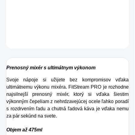
pokojne aj všetko súbežne, oceníš ho nielen ty, ale aj
tvoje okolie.
DETAILNÉ INFORMÁCIE
OPÝTAŤ SA
STRÁŽIŤ
Prenosný mixér s ultimátnym výkonom
Svoje nápoje si užijete bez kompromisov vďaka
ultimátnemu výkonu mixéra. FitStream PRO je rozhodne
najsilnejší prenosný mixér, ktorý si vďaka šiestim
výkonným čepeliam z nehrdzavejúcej ocele ľahko poradí
s rozdrvením ľadu a chutná ľadová káva je vďaka nemu
za pár sekúnd na svete.
Objem až 475ml