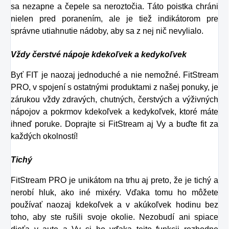
sa nezapne a čepele sa neroztočia. Táto poistka chráni
nielen pred poranením, ale je tiež indikátorom pre
správne utiahnutie nádoby, aby sa z nej nič nevylialo.
Vždy čerstvé nápoje kdekoľvek a kedykoľvek
Byť FIT je naozaj jednoduché a nie nemožné. FitStream
PRO, v spojení s ostatnými produktami z našej ponuky, je
zárukou vždy zdravých, chutných, čerstvých a výživných
nápojov a pokrmov kdekoľvek a kedykoľvek, ktoré máte
ihneď poruke. Doprajte si FitStream aj Vy a buďte fit za
každých okolností!
Tichý
FitStream PRO je unikátom na trhu aj preto, že je tichý a
nerobí hluk, ako iné mixéry. Vďaka tomu ho môžete
používať naozaj kdekoľvek a v akúkoľvek hodinu bez
toho, aby ste rušili svoje okolie. Nezobudí ani spiace