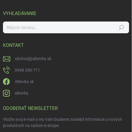
VYHĽADÁVANIE
Hľadať
KONTAKT
obchod
@
altevita.sk
0948 280 711
Altevita.sk
altevita
ODOBERAŤ NEWSLETTER
Vložte svoj e-mail a my Vám budeme zasielať informácie o nových
produktoch na našom e-shope.