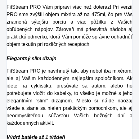
FitStream PRO Vám pripraví viac než doteraz! Pri verzii
PRO sme zvýšili objem mixéra až na 475ml, čo pre Vás
znamená sýtejšiu porciu a viac pôžitku z Vašich
obľúbených nápojov. Zároveň má priesvitná nádoba aj
praktickú odmerku, ktorá Vám pomôže správne odhadnúť
objem tekutín pri rozličných receptoch.
Elegantný slim dizajn
FitStream PRO je navrhnutý tak, aby nebol iba mixérom,
ale aj Vašim každodenným najlepším spoločníkom. Ak
idete na cyklistiku, presúvate sa autom, alebo ho
potrebujete vložiť do kabelky, to všetko je možné s jeho
elegantným “slim” dizajnom. Miesto si nájde naozaj
všade a stane sa nielen praktickým pomocníkom, ale aj
neodmysliteľnou súčasťou Vašich bežných dní a
každodenných aktivít.
Výdrž batérie až 1 týždeň